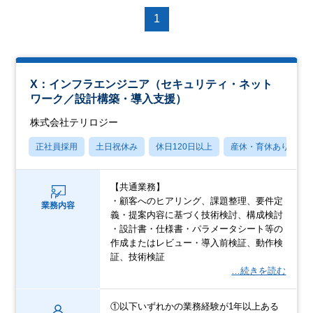
1
X：インフラエンジニア（セキュリティ・ネット
ワーク／設計構築・導入支援）
株式会社テリロジー
正社員採用
土日祝休み
休日120日以上
産休・育休あり
【共通業務】
・顧客へのヒアリング、課題整理、要件定
業務内容
義・提案内容に基づく技術検討、構成検討
・設計書・仕様書・パラメータシート等の
作成またはレビュー・導入前検証、動作検
証、技術検証
…続きを読む
①以下いずれかの業務経験が1年以上ある