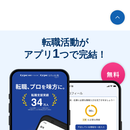
転職活動が
1
アプリ
つで完結！