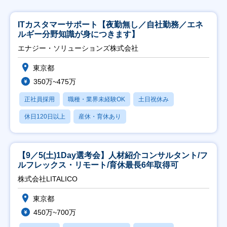
ITカスタマーサポート【夜勤無し／自社勤務／エネ
ルギー分野知識が身につきます】
エナジー・ソリューションズ株式会社
東京都
350万~475万
正社員採用
職種・業界未経験OK
土日祝休み
休日120日以上
産休・育休あり
【9／5(土)1Day選考会】人材紹介コンサルタント/フ
ルフレックス・リモート/育休最長6年取得可
株式会社LITALICO
東京都
450万~700万