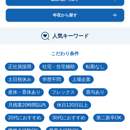
年収から探す
人気キーワード
こだわり条件
正社員採用
社宅・住宅補助
転勤なし
土日祝休み
学歴不問
上場企業
産休・育休あり
フレックス
賞与あり
月残業20時間以内
休日120日以上
20代におすすめ
30代におすすめ
第二新卒OK