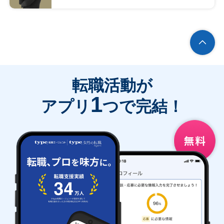
転職活動が
1
アプリ
つで完結！