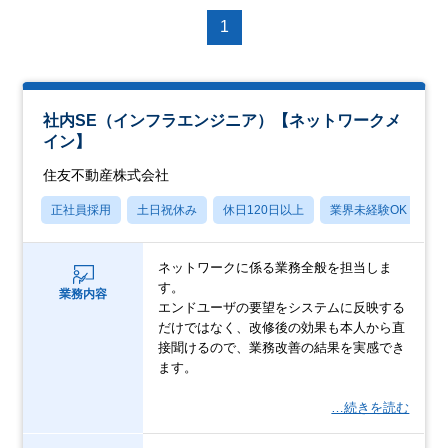
1
社内SE（インフラエンジニア）【ネットワークメ
イン】
住友不動産株式会社
正社員採用
土日祝休み
休日120日以上
業界未経験OK
月
ネットワークに係る業務全般を担当しま
す。
業務内容
エンドユーザの要望をシステムに反映する
だけではなく、改修後の効果も本人から直
接聞けるので、業務改善の結果を実感でき
ます。
…続きを読む