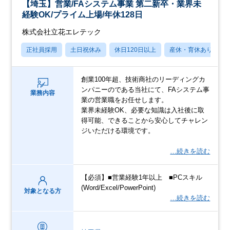
【埼⽟】営業/FAシステム事業 第⼆新卒・業界未
経験OK/プライム上場/年休128⽇
株式会社立花エレテック
正社員採用
土日祝休み
休日120日以上
産休・育休あり
創業100年超、技術商社のリーディングカ
ンパニーのである当社にて、FAシステム事
業務内容
業の営業職をお任せします。
業界未経験OK、必要な知識は⼊社後に取
得可能、できることから安⼼してチャレン
ジいただける環境です。
…続きを読む
【必須】■営業経験1年以上 ■PCスキル
(Word/Excel/PowerPoint)
対象となる方
…続きを読む