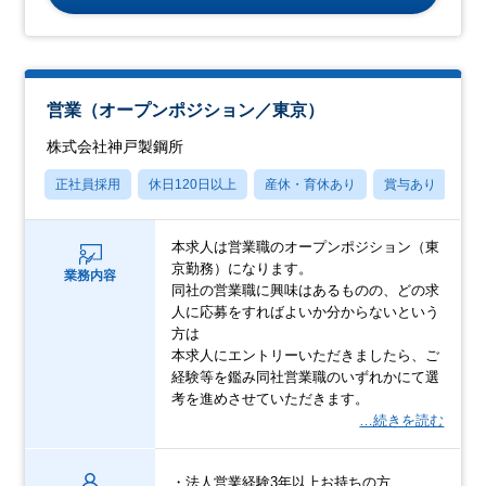
営業（オープンポジション／東京）
株式会社神戸製鋼所
正社員採用
休日120日以上
産休・育休あり
賞与あり
フ
本求人は営業職のオープンポジション（東
京勤務）になります。
業務内容
同社の営業職に興味はあるものの、どの求
人に応募をすればよいか分からないという
方は
本求人にエントリーいただきましたら、ご
経験等を鑑み同社営業職のいずれかにて選
考を進めさせていただきます。
…続きを読む
・法人営業経験3年以上お持ちの方