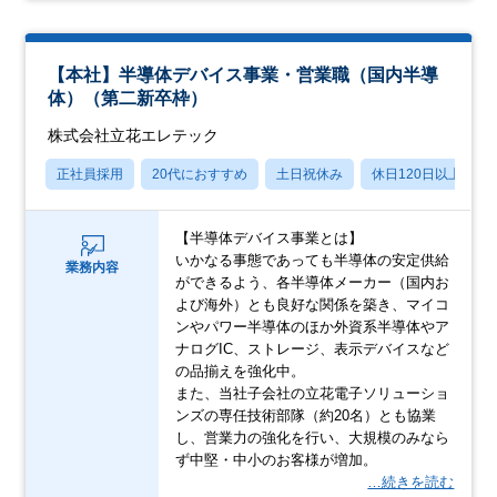
【本社】半導体デバイス事業・営業職（国内半導
体）（第二新卒枠）
株式会社立花エレテック
正社員採用
20代におすすめ
土日祝休み
休日120日以上
【半導体デバイス事業とは】
いかなる事態であっても半導体の安定供給
業務内容
ができるよう、各半導体メーカー（国内お
よび海外）とも良好な関係を築き、マイコ
ンやパワー半導体のほか外資系半導体やア
ナログIC、ストレージ、表示デバイスなど
の品揃えを強化中。
また、当社子会社の立花電子ソリューショ
ンズの専任技術部隊（約20名）とも協業
し、営業力の強化を行い、大規模のみなら
ず中堅・中小のお客様が増加。
…続きを読む