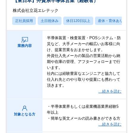
【東日本】外資系半導体営業（経験者）
株式会社立花エレテック
正社員採用
土日祝休み
休日120日以上
産休・育休あり
半導体装置・検査装置・POSシステム・防
災など、大手メーカーの幅広いお客様に向
業務内容
け、提案営業をおまかせします。
外資仕入先メーカの製品の営業活動から納
期や在庫の管理、アフターフォローまで行
います。
社内には経験豊富なエンジニアと協力して
仕入れ先とのやり取りや提案にも携わって
頂きます。
…続きを読む
・半導体業界もしくは産業機器業界経験5
年以上
対象となる方
・簡単な英文メールの読み書きができる方
…続きを読む