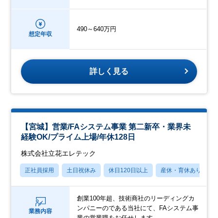
490～640万円
想定年収
詳しく見る
【宮城】営業/FAシステム事業 第⼆新卒・業界未
経験OK/プライム上場/年休128⽇
株式会社立花エレテック
正社員採用
土日祝休み
休日120日以上
産休・育休あり
創業100年超、技術商社のリーディングカ
ンパニーのである当社にて、FAシステム事
業務内容
業の営業職をお任せします。