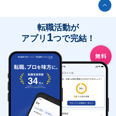
転職活動が
1
アプリ
つで完結！