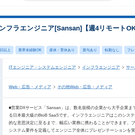
フラエンジニア[Sansan]【週4リモートO
0日以上
業界未経験OK
産休・育休あり
賞与あり
転勤なし
フレ
ITエンジニア・システムエンジニア
インフラエンジニア
サー
Web・広告・メディア
その他Web・広告・メディア
■営業DXサービス「Sansan」は、数名規模の企業から大手企業ま
る日本最大級のBtoB SaaSです。インフラエンジニアはこのシ
的な意思決定に至るまで、幅広い業務に携わることができます。
システム要件を定義してエンジニア全体にプレゼンテーションを