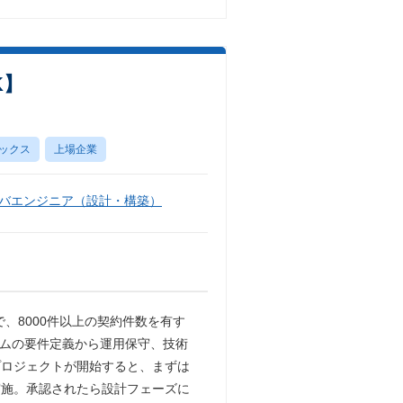
K】
ックス
上場企業
バエンジニア（設計・構築）
で、8000件以上の契約件数を有す
ステムの要件定義から運用保守、技術
プロジェクトが開始すると、まずは
実施。承認されたら設計フェーズに