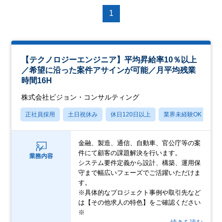
1
【テクノロジーエンジニア】平均昇給率10％以上
／希望に沿った案件アサインが可能／月平均残業
時間16H
株式会社ビジョン・コンサルティング
正社員採用
土日祝休み
休日120日以上
業界未経験OK
産
金融、製造、通信、自動車、官公庁等の案
件にて顧客の課題解決を行います。
業務内容
システム要件定義から設計、構築、運用保
守まで幅広いフェーズでご活躍いただけま
す。
※具体的なプロジェクト事例や取引先など
は【その他求人の特色】をご確認ください
※