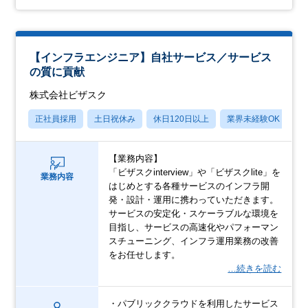
【インフラエンジニア】自社サービス／サービス
の質に貢献
株式会社ビザスク
正社員採用
土日祝休み
休日120日以上
業界未経験OK
産
【業務内容】
「ビザスクinterview」や「ビザスクlite」を
業務内容
はじめとする各種サービスのインフラ開
発・設計・運用に携わっていただきます。
サービスの安定化・スケーラブルな環境を
目指し、サービスの高速化やパフォーマン
スチューニング、インフラ運用業務の改善
をお任せします。
…続きを読む
・パブリッククラウドを利用したサービス