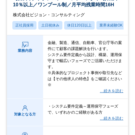
10％以上／ワンプール制／月平均残業時間16H
株式会社ビジョン・コンサルティング
正社員採用
土日祝休み
休日120日以上
業界未経験OK
産
金融、製造、通信、自動車、官公庁等の案
件にて顧客の課題解決を行います。
業務内容
システム要件定義から設計、構築、運用保
守まで幅広いフェーズでご活躍いただけま
す。
※具体的なプロジェクト事例や取引先など
は【その他求人の特色】をご確認ください
※
…続きを読む
・システム要件定義～運用保守フェーズ
で、いずれかのご経験がある方
対象となる方
…続きを読む