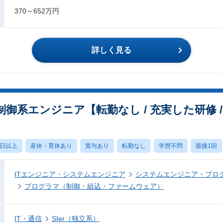
370～652万円
詳しく見る
御系エンジニア【転勤なし / 充実した研修 /
0日以上
産休・育休あり
賞与あり
転勤なし
学歴不問
面接1回
ITエンジニア・システムエンジニア
システムエンジニア・プロ
プログラマ（制御・組込・ファームウェア）
IT・通信
SIer（独立系）