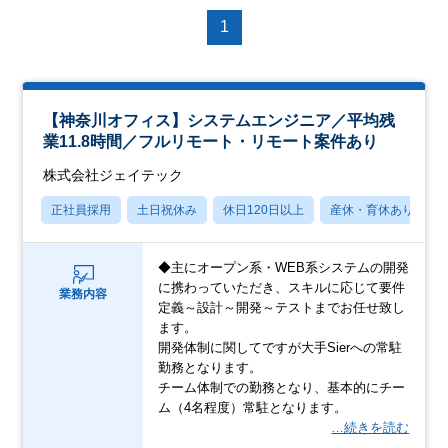
1
【神奈川オフィス】システムエンジニア／平均残
業11.8時間／フルリモート・リモート案件あり
株式会社ジェイテック
正社員採用
土日祝休み
休日120日以上
産休・育休あり
◆主にオープン系・WEB系システムの開発
に携わっていただき、スキルに応じて要件
業務内容
定義～設計～開発～テストまでお任せ致し
ます。
開発体制に関してですが大手Sierへの常駐
勤務となります。
チーム体制での勤務となり、基本的にチー
ム（4名程度）常駐となります。
…続きを読む