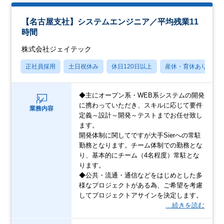
【名古屋支社】システムエンジニア／平均残業11
時間
株式会社ジェイテック
正社員採用
土日祝休み
休日120日以上
産休・育休あり
◆主にオープン系・WEB系システムの開発
に携わっていただき、スキルに応じて要件
業務内容
定義～設計～開発～テストまでお任せ致し
ます。
開発体制に関してですが大手Sierへの常駐
勤務となります。チーム体制での勤務とな
り、基本的にチーム（4名程度）常駐とな
ります。
◆公共・流通・通信などをはじめとした多
様なプロジェクトがある為、ご希望を考慮
してプロジェクトアサインを決定します。
…続きを読む