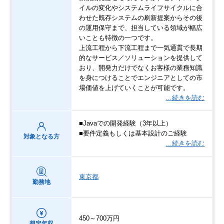
イルの変化やシステムライフサイクルに合
わせた既存システムの刷新提案からその後
の運用保守まで、担当している領域が幅広
いことも特徴の一つです。
上流工程から下流工程まで一気通貫で長期
的なサービス／ソリューションを提供して
おり、開発力だけでなくお客様の業務知識
を身につけることでエンジニアとしての市
場価値を上げていくことが可能です。
…続きを読む
■Javaでの開発経験（3年以上）
■要件定義もしくは基本設計のご経験
対象となる方
…続きを読む
東京都
勤務地
450～700万円
想定年収