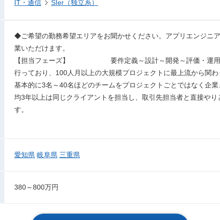
IT・通信
SIer（独立系）
◆ご希望の勤務希望エリアをお聞かせください。アプリエンジニ
業いただけます。
【担当フェーズ】 要件定義～設計～開発～評価・運用・
行っており、100人月以上の大規模プロジェクトに最上流から関
基本的に3名～40名ほどのチームをプロジェクトごとではなく企
均3年以上は同じクライアントを担当し、取引先担当者と直接やり
す。
愛知県
岐阜県
三重県
380～800万円