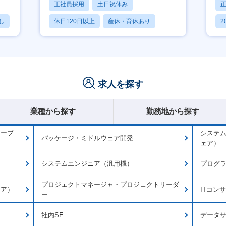
正社員採用
土日祝休み
し
休日120日以上
産休・育休あり
2
月残業20時間以内
休
求人を探す
業種から探す
勤務地から探す
オープ
システ
パッケージ・ミドルウェア開発
ェア）
システムエンジニア（汎用機）
プログ
プロジェクトマネージャ・プロジェクトリーダ
ェア）
ITコン
ー
社内SE
データ