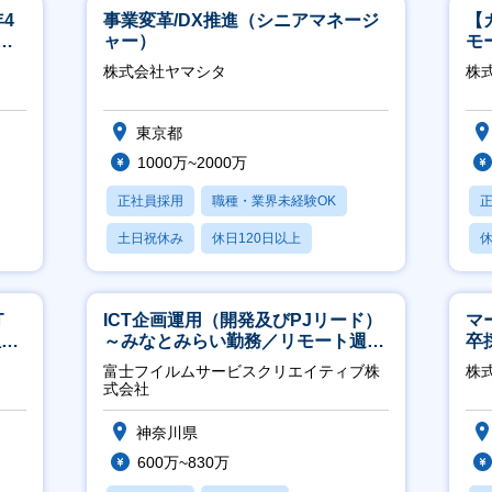
4
事業変革/DX推進（シニアマネージ
【
ネ
ャー）
モ
万
株式会社ヤマシタ
株式
東京都
1000万~2000万
正社員採用
職種・業界未経験OK
土日祝休み
休日120日以上
休
産休・育休あり
T
ICT企画運用（開発及びPJリード）
マ
担当
～みなとみらい勤務／リモート週
卒
2OK／業務改善～
ー
富士フイルムサービスクリエイティブ株
株
実
式会社
神奈川県
600万~830万