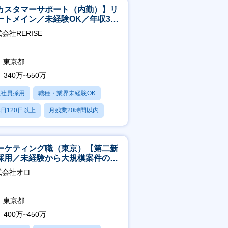
カスタマーサポート（内勤）】リ
ートメイン／未経験OK／年収340
～／年間休日125日
会社RERISE
東京都
340万~550万
正社員採用
職種・業界未経験OK
日120日以上
月残業20時間以内
賞与あり
ーケティング職（東京）【第二新
採用／未経験から大規模案件のマ
ケティングが経験できる／研修充
式会社オロ
】
東京都
400万~450万