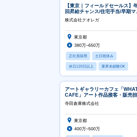
【東京｜フィールドセールス】年
回昇給チャンス/住宅手当/早期マ
ジメント機会あり！
株式会社クオレガ
東京都
380万~650万
正社員採用
土日祝休み
休日120日以上
業界未経験OK
産休・育休あり
アートギャラリーカフェ「WHA
CAFE」アート作品接客・販売
※アート領域未経験可
寺田倉庫株式会社
東京都
400万~500万