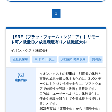
1
【SRE（プラットフォームエンジニア）】リモー
ト可／裁量◎／成長環境有り／組織拡大中
イオンネクスト株式会社
正社員採用
休日120日以上
月残業20時間以内
賞与あり
イオンネクストのSREは、利用者の体験と
事業の成果を最大化するために、SLOとデ
業務内容
ータにもとづく指標を土台に、ソフトウェ
アで信頼性を設計・改善する役割です。
目的は、ユーザーへよりよい体験提供し、
停止や無駄を減らして企業成長を後押しす
ることです。
2025年度は「運用中心」から「開発中心」