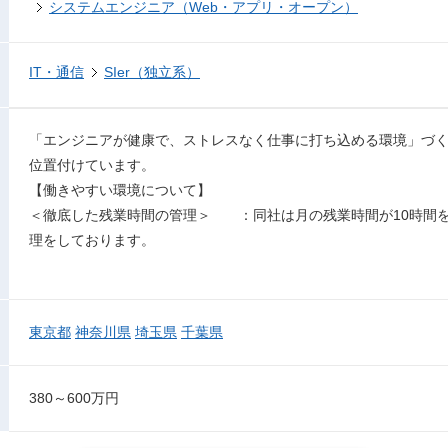
システムエンジニア（Web・アプリ・オープン）
IT・通信
SIer（独立系）
「エンジニアが健康で、ストレスなく仕事に打ち込める環境」づ
位置付けています。
【働きやすい環境について】
＜徹底した残業時間の管理＞ ：同社は月の残業時間が10時間
理をしております。
東京都
神奈川県
埼玉県
千葉県
380～600万円