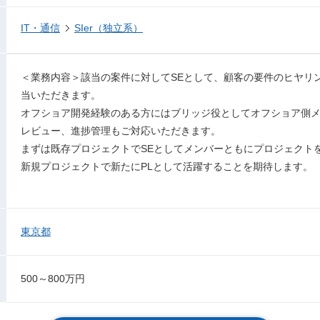
IT・通信
SIer（独立系）
＜業務内容＞該当の案件に対してSEとして、顧客の要件のヒヤリ
当いただきます。
オフショア開発経験のある方にはブリッジ役としてオフショア側
レビュー、進捗管理もご対応いただきます。
まずは既存プロジェクトでSEとしてメンバーともにプロジェクト
新規プロジェクトで新たにPLとして活躍することを期待します。
東京都
500～800万円