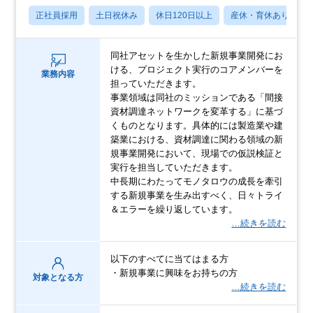
正社員採用
土日祝休み
休日120日以上
産休・育休あり
同社アセットを生かした新規事業開発にお
ける、プロジェクト実行のコアメンバーを
業務内容
担っていただきます。
事業領域は同社のミッションである「間接
資材調達ネットワークを変革する」に基づ
くものとなります。具体的には製造業や建
築業における、資材調達に関わる領域の新
規事業開発において、現場での仮説検証と
実行を担当していただきます。
中長期にわたってモノタロウの成長を牽引
する新規事業を生み出すべく、日々トライ
＆エラーを繰り返しています。
…続きを読む
以下のすべてに当てはまる方
・新規事業に興味をお持ちの方
対象となる方
…続きを読む