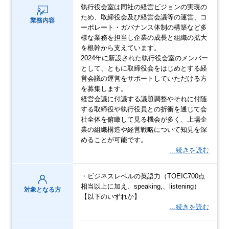
執行役会室は同社の経営ビジョンの実現の
ため、取締役会及び経営会議等の運営、コ
業務内容
ーポレート・ガバナンス体制の構築など多
様な業務を担当し企業の成長と組織の拡大
を根幹から支えています。
2024年に新設された執行役会室のメンバー
として、ともに取締役会をはじめとする経
営会議の運営をサポートしていただける方
を募集します。
経営会議に付議する議題調整やそれに付随
する取締役や執行役員との折衝を通じて会
社全体を俯瞰して見る機会が多く、上場企
業の組織構造や経営戦略について知見を深
めることが可能です。
…続きを読む
・ビジネスレベルの英語力（TOEIC700点
相当以上に加え、speaking,、listening）
対象となる方
【以下のいずれか】
…続きを読む