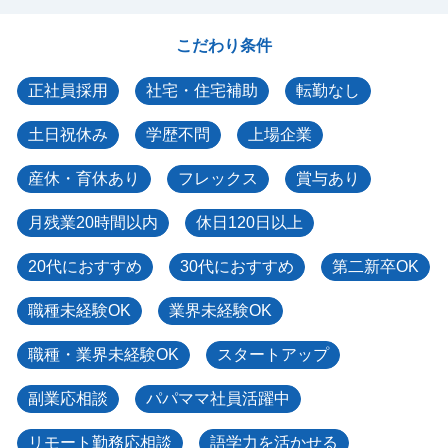
こだわり条件
正社員採用
社宅・住宅補助
転勤なし
土日祝休み
学歴不問
上場企業
産休・育休あり
フレックス
賞与あり
月残業20時間以内
休日120日以上
20代におすすめ
30代におすすめ
第二新卒OK
職種未経験OK
業界未経験OK
職種・業界未経験OK
スタートアップ
副業応相談
パパママ社員活躍中
リモート勤務応相談
語学力を活かせる