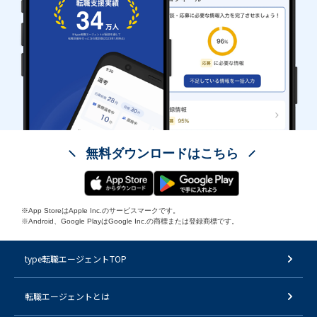
無料ダウンロードはこちら
※App StoreはApple Inc.のサービスマークです。
※Android、Google PlayはGoogle Inc.の商標または登録商標です。
type転職エージェントTOP
転職エージェントとは