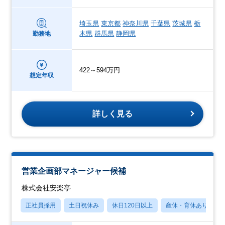
埼玉県
東京都
神奈川県
千葉県
茨城県
栃
木県
群馬県
静岡県
勤務地
422～594万円
想定年収
詳しく見る
営業企画部マネージャー候補
株式会社安楽亭
正社員採用
土日祝休み
休日120日以上
産休・育休あり