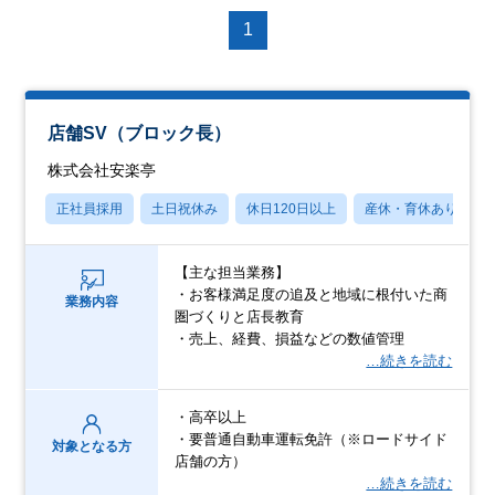
1
店舗SV（ブロック長）
株式会社安楽亭
正社員採用
土日祝休み
休日120日以上
産休・育休あり
【主な担当業務】
・お客様満足度の追及と地域に根付いた商
業務内容
圏づくりと店長教育
・売上、経費、損益などの数値管理
…続きを読む
・高卒以上
・要普通自動車運転免許（※ロードサイド
対象となる方
店舗の方）
…続きを読む