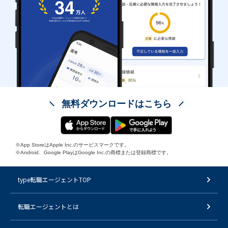
無料ダウンロードはこちら
※App StoreはApple Inc.のサービスマークです。
※Android、Google PlayはGoogle Inc.の商標または登録商標です。
type転職エージェントTOP
転職エージェントとは