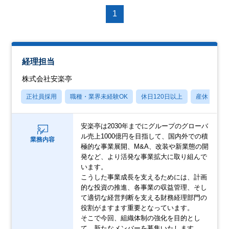
1
経理担当
株式会社安楽亭
正社員採用
職種・業界未経験OK
休日120日以上
産休・育休
安楽亭は2030年までにグループのグローバ
ル売上1000億円を目指して、国内外での積
業務内容
極的な事業展開、M&A、改装や新業態の開
発など、より活発な事業拡大に取り組んで
います。
こうした事業成長を支えるためには、計画
的な投資の推進、各事業の収益管理、そし
て適切な経営判断を支える財務経理部門の
役割がますます重要となっています。
そこで今回、組織体制の強化を目的とし
て、新たなメンバーを募集いたします。