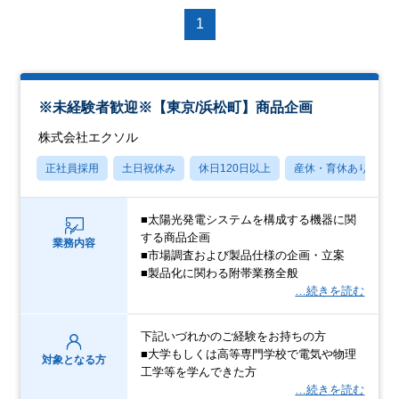
1
※未経験者歓迎※【東京/浜松町】商品企画
株式会社エクソル
正社員採用
土日祝休み
休日120日以上
産休・育休あり
■太陽光発電システムを構成する機器に関
する商品企画
業務内容
■市場調査および製品仕様の企画・立案
■製品化に関わる附帯業務全般
…続きを読む
下記いづれかのご経験をお持ちの方
■大学もしくは高等専門学校で電気や物理
対象となる方
工学等を学んできた方
…続きを読む