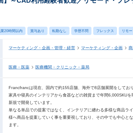
画】～CAD利用経験者歓迎／リモート・フレ
業20時間以内
賞与あり
転勤なし
学歴不問
フレックス
リモー
マーケティング・企画・管理・経営
マーケティング・企画
商
医療・医薬
医療機関・クリニック・薬局
Francfrancは現在、国内で約155店舗、海外で8店舗展開をしてお
家具や寝具のインテリアから食器などの雑貨まで年間6,000SKUを取
新規で開発しています。
単なる単品での提案ではなく、インテリアに纏わる多様な商品ラ
様へ商品を提案していく事を重要視しており、その中でも中心と
ます。