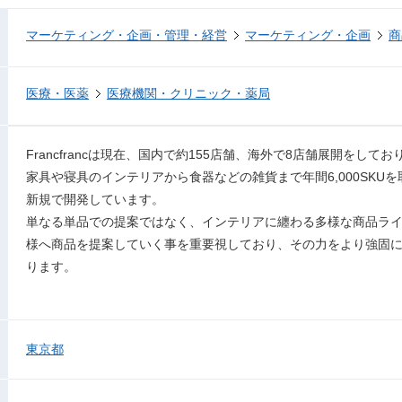
マーケティング・企画・管理・経営
マーケティング・企画
商
医療・医薬
医療機関・クリニック・薬局
Francfrancは現在、国内で約155店舗、海外で8店舗展開をしてお
家具や寝具のインテリアから食器などの雑貨まで年間6,000SKUを取
新規で開発しています。
単なる単品での提案ではなく、インテリアに纏わる多様な商品ラ
様へ商品を提案していく事を重要視しており、その力をより強固
ります。
東京都