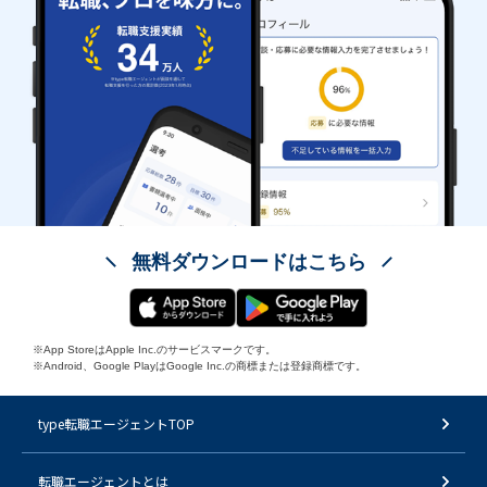
無料ダウンロードはこちら
※App StoreはApple Inc.のサービスマークです。
※Android、Google PlayはGoogle Inc.の商標または登録商標です。
type転職エージェントTOP
転職エージェントとは