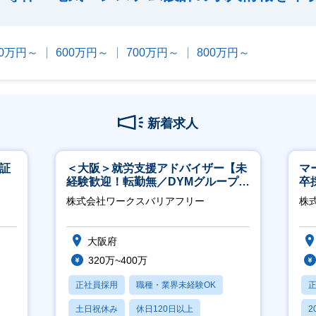
00万円～
600万円～
700万円～
800万円～
新着求人
東証
＜大阪＞就労支援アドバイザー【未
マ
経験歓迎！転勤無／DYMグループ／
卒
ホスピタリティ高い方歓迎／土日
ー
株式会社ワークスバリアフリー
株
祝】
実
大阪府
320万~400万
正社員採用
職種・業界未経験OK
土日祝休み
休日120日以上
2