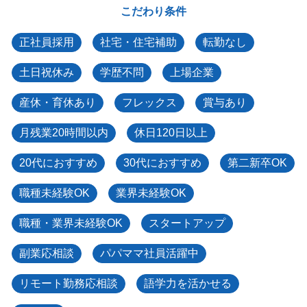
こだわり条件
正社員採用
社宅・住宅補助
転勤なし
土日祝休み
学歴不問
上場企業
産休・育休あり
フレックス
賞与あり
月残業20時間以内
休日120日以上
20代におすすめ
30代におすすめ
第二新卒OK
職種未経験OK
業界未経験OK
職種・業界未経験OK
スタートアップ
副業応相談
パパママ社員活躍中
リモート勤務応相談
語学力を活かせる