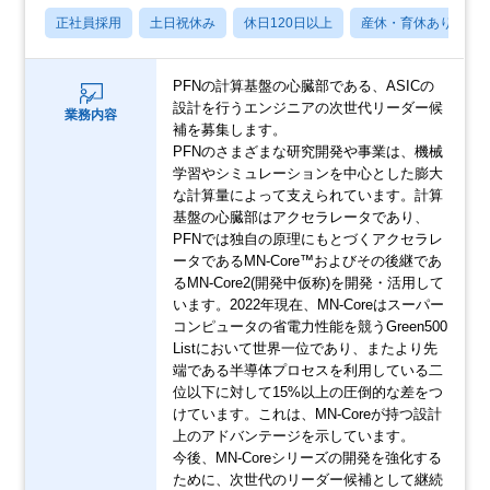
正社員採用
土日祝休み
休日120日以上
産休・育休あり
PFNの計算基盤の心臓部である、ASICの
設計を行うエンジニアの次世代リーダー候
業務内容
補を募集します。
PFNのさまざまな研究開発や事業は、機械
学習やシミュレーションを中心とした膨大
な計算量によって支えられています。計算
基盤の心臓部はアクセラレータであり、
PFNでは独自の原理にもとづくアクセラレ
ータであるMN-Core™およびその後継であ
るMN-Core2(開発中仮称)を開発・活用して
います。2022年現在、MN-Coreはスーパー
コンピュータの省電力性能を競うGreen500
Listにおいて世界一位であり、またより先
端である半導体プロセスを利用している二
位以下に対して15%以上の圧倒的な差をつ
けています。これは、MN-Coreが持つ設計
上のアドバンテージを示しています。
今後、MN-Coreシリーズの開発を強化する
ために、次世代のリーダー候補として継続