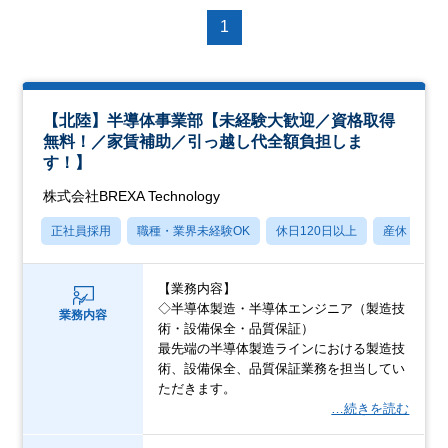
1
【北陸】半導体事業部【未経験大歓迎／資格取得
無料！／家賃補助／引っ越し代全額負担しま
す！】
株式会社BREXA Technology
正社員採用
職種・業界未経験OK
休日120日以上
産休・育休
【業務内容】
◇半導体製造・半導体エンジニア（製造技
業務内容
術・設備保全・品質保証）
最先端の半導体製造ラインにおける製造技
術、設備保全、品質保証業務を担当してい
ただきます。
…続きを読む