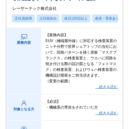
レーザーテック株式会社
正社員採用
土日祝休み
休日120日以上
産休・育休あり
【業務内容】
EUV（極端紫外線）に対応する検査装置の
業務内容
ニッチ分野で世界シェアトップの当社にお
いて、回路パターンを描く原板「マスクブ
ランクス」の検査装置と、ウエハに回路を
焼き付ける際の設計図となる「フォトマス
ク」の検査装置、およびウェハ検査装置の
機構設計開発をご担当頂きます。
［変更の範囲］
…続きを読む
【必須】
・機械系の専攻をされていた方
対象となる方
…続きを読む