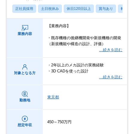
正社員採用
土日祝休み
休日120日以上
賞与あり
転勤な
【業務内容】
業務内容
・既存機種の後継機開発や新規機種の開発
（新規機能や構造の設計、評価）
…続きを読む
・2年以上のメカ設計の実務経験
・3D CADを使った設計
対象となる方
…続きを読む
東京都
勤務地
450～750万円
想定年収