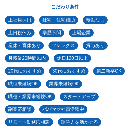
こだわり条件
正社員採用
社宅・住宅補助
転勤なし
土日祝休み
学歴不問
上場企業
産休・育休あり
フレックス
賞与あり
月残業20時間以内
休日120日以上
20代におすすめ
30代におすすめ
第二新卒OK
職種未経験OK
業界未経験OK
職種・業界未経験OK
スタートアップ
副業応相談
パパママ社員活躍中
リモート勤務応相談
語学力を活かせる