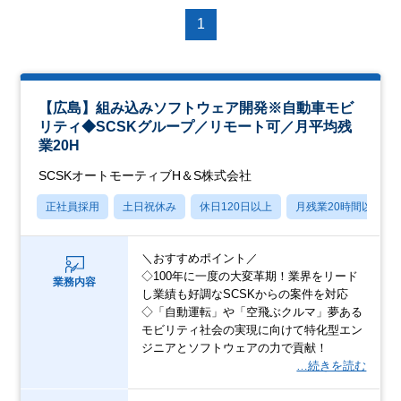
1
【広島】組み込みソフトウェア開発※自動車モビ
リティ◆SCSKグループ／リモート可／月平均残
業20H
SCSKオートモーティブH＆S株式会社
正社員採用
土日祝休み
休日120日以上
月残業20時間以内
＼おすすめポイント／
◇100年に一度の大変革期！業界をリード
業務内容
し業績も好調なSCSKからの案件を対応
◇「自動運転」や「空飛ぶクルマ」夢ある
モビリティ社会の実現に向けて特化型エン
ジニアとソフトウェアの力で貢献！
…続きを読む