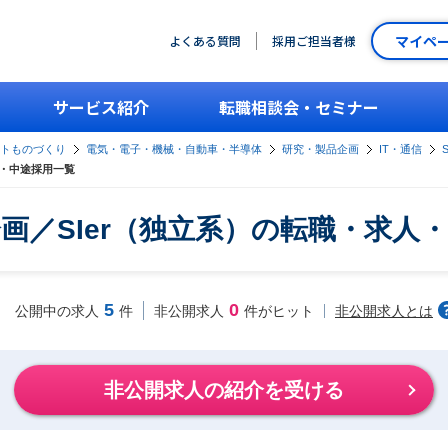
マイペ
よくある質問
採用ご担当者様
サービス紹介
転職相談会・セミナー
ントものづくり
電気・電子・機械・自動車・半導体
研究・製品企画
IT・通信
人・中途採用一覧
画／SIer（独立系）の転職・求人
5
0
非公開求人とは
公開中の求人
件
非公開求人
件がヒット
非公開求人の紹介を受ける