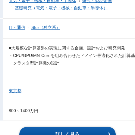
電気・電子・機械・自動車・半導体
研究・製品企画
基礎研究（電気・電子・機械・自動車・半導体）
IT・通信
SIer（独立系）
■大規模な計算基盤の実現に関する企画、設計および研究開発
・CPU/GPU/MN-Coreを組み合わせたドメイン最適化された計
・クラスタ型計算機の設計
東京都
800～1400万円
詳しく見る