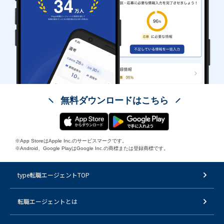
無料ダウンロードはこちら
※App StoreはApple Inc.のサービスマークです。
※Android、Google PlayはGoogle Inc.の商標または登録商標です。
type転職エージェントTOP
転職エージェントとは