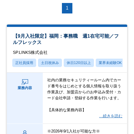
1
【9月入社限定】福岡：事務職 週1在宅可能／フ
ルフレックス
SP.LINKS株式会社
正社員採用
土日祝休み
休日120日以上
業界未経験OK
月
社内の業務セキュリティールーム内でカー
ド番号をはじめとする個人情報を取り扱う
業務内容
作業及び、加盟店からのお申込み受付・カ
ード会社申請・登録する作業を行います。
【具体的な業務内容】
…続きを読む
※2026年9/1入社が可能な方※