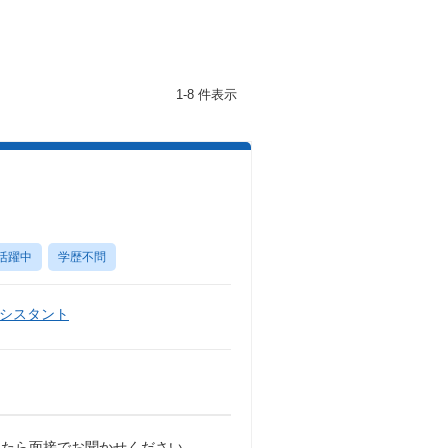
1-8 件表示
活躍中
学歴不問
シスタント
したら面接でお聞かせください。