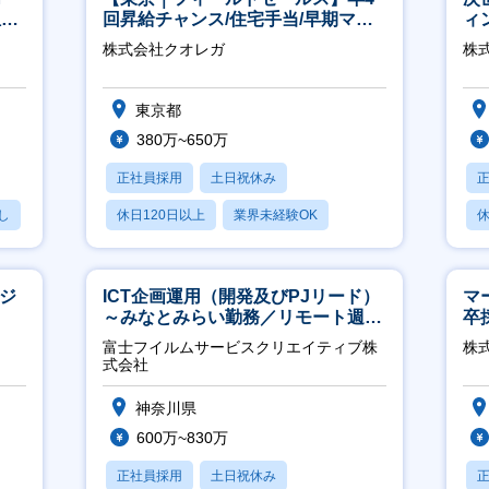
担当
回昇給チャンス/住宅手当/早期マネ
ィ
ジメント機会あり！
株式会社クオレガ
株
東京都
380万~650万
正社員採用
土日祝休み
し
休日120日以上
業界未経験OK
休
産休・育休あり
ージ
ICT企画運用（開発及びPJリード）
マ
～みなとみらい勤務／リモート週
卒
2OK／業務改善～
ー
富士フイルムサービスクリエイティブ株
株
実
式会社
神奈川県
600万~830万
正社員採用
土日祝休み