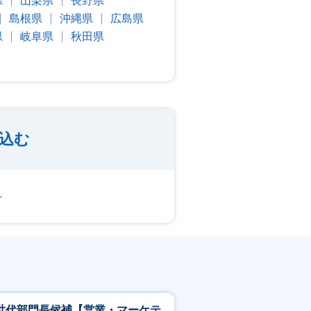
県
山梨県
長野県
島根県
沖縄県
広島県
県
岐阜県
秋田県
込む
～
世代部門長候補【営業・マーケテ