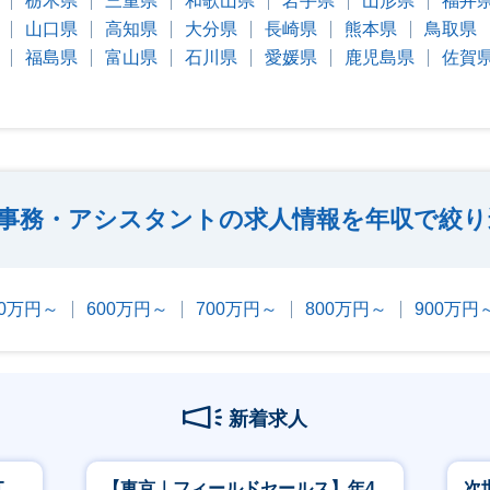
栃木県
三重県
和歌山県
岩手県
山形県
福井
山口県
高知県
大分県
長崎県
熊本県
鳥取県
福島県
富山県
石川県
愛媛県
鹿児島県
佐賀
事務・アシスタントの求人情報を年収で絞り
00万円～
600万円～
700万円～
800万円～
900万円
新着求人
T
【東京｜フィールドセールス】年4
次