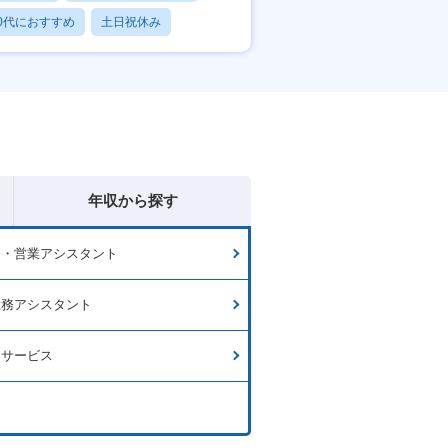
0代におすすめ
土日祝休み
日120日以上
年収から探す
務・営業アシスタント
総務アシスタント
口サービス