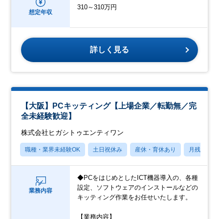
310～310万円
想定年収
詳しく見る
【大阪】PCキッティング【上場企業／転勤無／完
全未経験歓迎】
株式会社ヒガシトゥエンティワン
職種・業界未経験OK
土日祝休み
産休・育休あり
月残業20
◆PCをはじめとしたICT機器導入の、各種
設定、ソフトウェアのインストールなどの
業務内容
キッティング作業をお任せいたします。
【業務内容】