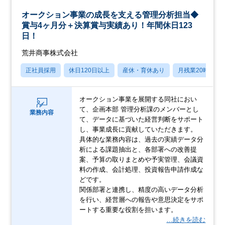
オークション事業の成長を支える管理分析担当◆
賞与4ヶ月分＋決算賞与実績あり！年間休日123
日！
荒井商事株式会社
正社員採用
休日120日以上
産休・育休あり
月残業20時間以
オークション事業を展開する同社におい
て、企画本部 管理分析課のメンバーとし
業務内容
て、データに基づいた経営判断をサポート
し、事業成長に貢献していただきます。
具体的な業務内容は、過去の実績データ分
析による課題抽出と、各部署への改善提
案、予算の取りまとめや予実管理、会議資
料の作成、会計処理、投資報告申請作成な
どです。
関係部署と連携し、精度の高いデータ分析
を行い、経営層への報告や意思決定をサポ
ートする重要な役割を担います。
…続きを読む