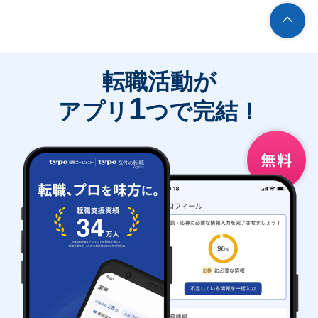
転職活動が
1
アプリ
つで完結！