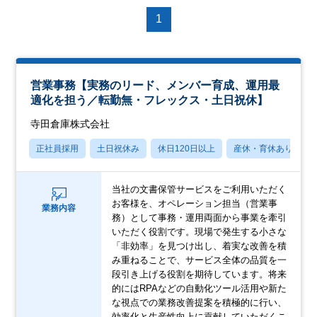
1
営業事務【実務のリード、メンバー育成、運用最
適化を担う／転勤無・フレックス・土日祝休】
寺田倉庫株式会社
正社員採用
土日祝休み
休日120日以上
産休・育休あり
当社の文書保管サービスをご利用いただく
お客様を、オペレーション担当（営業事
業務内容
務）として事務・運用両面から事業を牽引
いただく役割です。現場で発生する小さな
「非効率」を見つけ出し、着実な改善を積
み重ねることで、サービス全体の品質を一
段引き上げる役割を期待しています。将来
的にはRPAなどの自動化ツール活用や新た
な視点での業務改善提案を積極的に行い、
効率化と生産性向上に貢献していただくこ