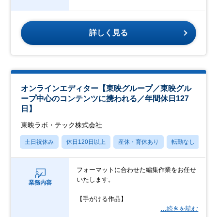
詳しく見る
オンラインエディター【東映グループ／東映グル
ープ中心のコンテンツに携われる／年間休日127
日】
東映ラボ・テック株式会社
土日祝休み
休日120日以上
産休・育休あり
転勤なし
学
フォーマットに合わせた編集作業をお任せ
いたします。
業務内容
【手がける作品】
…続きを読む