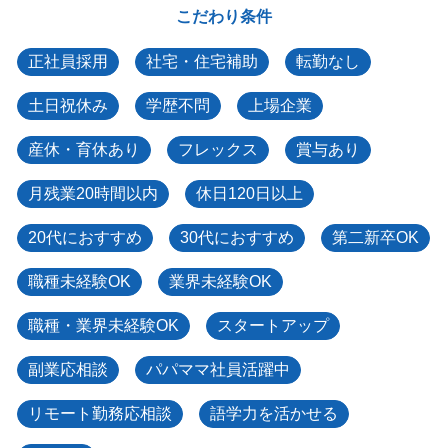
こだわり条件
正社員採用
社宅・住宅補助
転勤なし
土日祝休み
学歴不問
上場企業
産休・育休あり
フレックス
賞与あり
月残業20時間以内
休日120日以上
20代におすすめ
30代におすすめ
第二新卒OK
職種未経験OK
業界未経験OK
職種・業界未経験OK
スタートアップ
副業応相談
パパママ社員活躍中
リモート勤務応相談
語学力を活かせる