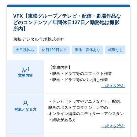
VFX【東映グループ／テレビ・配信・劇場作品な
どのコンテンツ／年間休日127日／勤務地は撮影
所内】
東映デジタルラボ株式会社
土日祝休み
休日120日以上
産休・育休あり
転勤なし
学
【業務内容】
・映画・ドラマ等のエフェクト作業
業務内容
・映画・ドラマ等のバレ消し作業
…続きを読む
・テレビ（ドラマやアニメなど）、配信、
映画のポストプロダクションでの
対象となる方
オンライン編集のエディター・アシスタン
ト経験がある方
…続きを読む