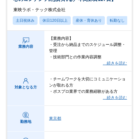
東映ラボ・テック株式会社
土日祝休み
休日120日以上
産休・育休あり
転勤なし
学
【業務内容】
・受注から納品までのスケジュール調整・
業務内容
管理
・技術部門との作業内容調整
…続きを読む
・チームワークを大切にコミュニケーショ
ンが取れる方
対象となる方
・ポスプロ業界での業務経験がある方
…続きを読む
東京都
勤務地