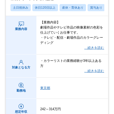
土日祝休み
休日120日以上
産休・育休あり
賞与あり
転
【業務内容】
劇場作品やテレビ作品の映像素材の色彩を
業務内容
仕上げていくお仕事です。
・テレビ・配信・劇場作品のカラーグレー
ディング
…続きを読む
・カラーリストの業務経験が3年以上ある
方
対象となる方
…続きを読む
東京都
勤務地
242～314万円
想定年収