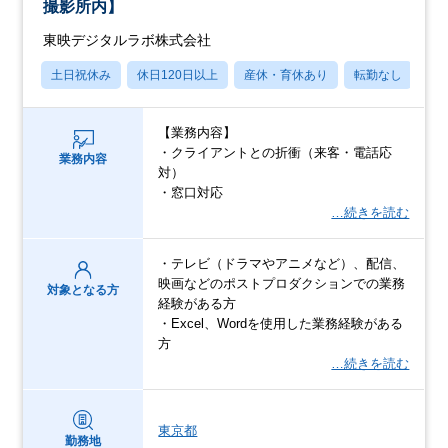
撮影所内】
東映デジタルラボ株式会社
土日祝休み
休日120日以上
産休・育休あり
転勤なし
学
【業務内容】
・クライアントとの折衝（来客・電話応
業務内容
対）
・窓口対応
…続きを読む
・テレビ（ドラマやアニメなど）、配信、
映画などのポストプロダクションでの業務
対象となる方
経験がある方
・Excel、Wordを使用した業務経験がある
方
…続きを読む
東京都
勤務地