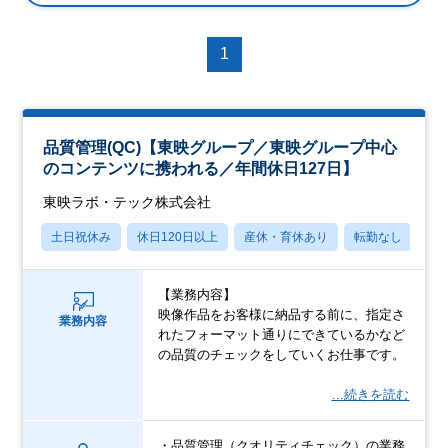
1
品質管理(QC)【東映グループ／東映グループ中心
のコンテンツに携われる／年間休日127日】
東映ラボ・テック株式会社
土日祝休み
休日120日以上
産休・育休あり
転勤なし
学
【業務内容】
映像作品をお客様に納品する前に、指定さ
業務内容
れたフォーマット通りにできているかなど
の品質のチェックをしていくお仕事です。
…続きを読む
・品質管理（クオリティチェック）の業務