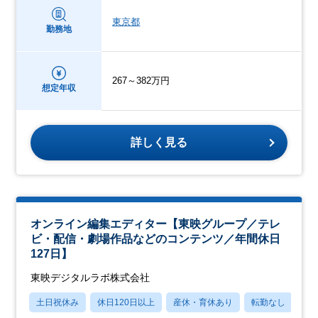
東京都
勤務地
267～382万円
想定年収
詳しく見る
オンライン編集エディター【東映グループ／テレ
ビ・配信・劇場作品などのコンテンツ／年間休日
127日】
東映デジタルラボ株式会社
土日祝休み
休日120日以上
産休・育休あり
転勤なし
学