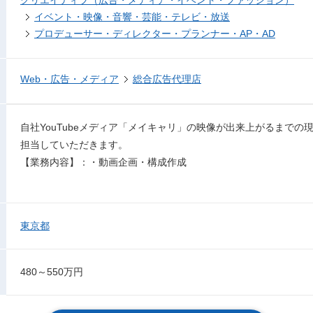
クリエイティブ（広告・メディア・イベント・ファッション）
イベント・映像・音響・芸能・テレビ・放送
プロデューサー・ディレクター・プランナー・AP・AD
Web・広告・メディア
総合広告代理店
自社YouTubeメディア「メイキャリ」の映像が出来上がるまで
担当していただきます。
【業務内容】：・動画企画・構成作成
東京都
480～550万円