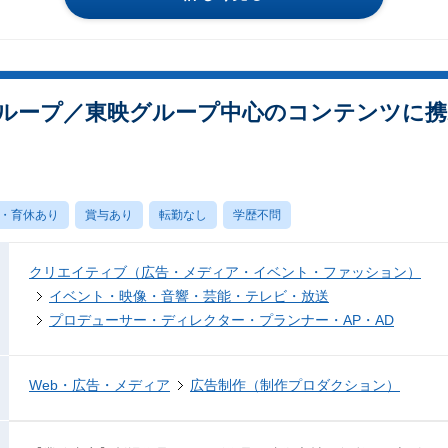
ループ／東映グループ中心のコンテンツに携わ
・育休あり
賞与あり
転勤なし
学歴不問
クリエイティブ（広告・メディア・イベント・ファッション）
イベント・映像・音響・芸能・テレビ・放送
プロデューサー・ディレクター・プランナー・AP・AD
Web・広告・メディア
広告制作（制作プロダクション）