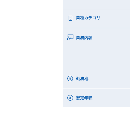
業種カテゴリ
業務内容
勤務地
想定年収