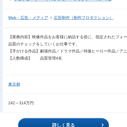
Web・広告・メディア
広告制作（制作プロダクション）
【業務内容】映像作品をお客様に納品する前に、指定されたフォ
品質のチェックをしていくお仕事です。
【手がける作品】劇場作品／ドラマ作品／特撮ヒーロー作品／ア
【人数構成】 品質管理4名
東京都
242～314万円
詳しく見る