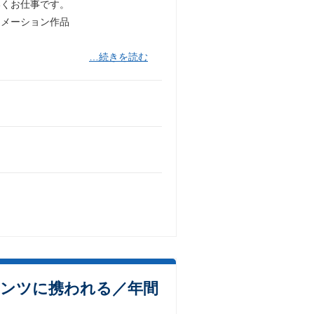
いくお仕事です。
ニメーション作品
…続きを読む
ンツに携われる／年間