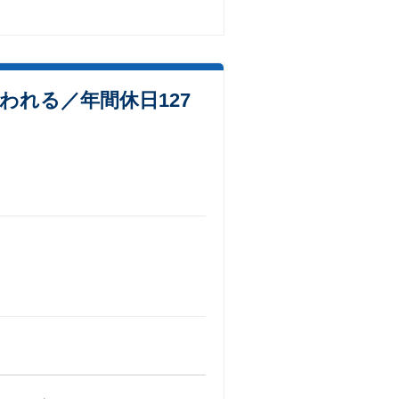
れる／年間休日127