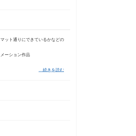
ーマット通りにできているかなどの
ニメーション作品
…続きを読む