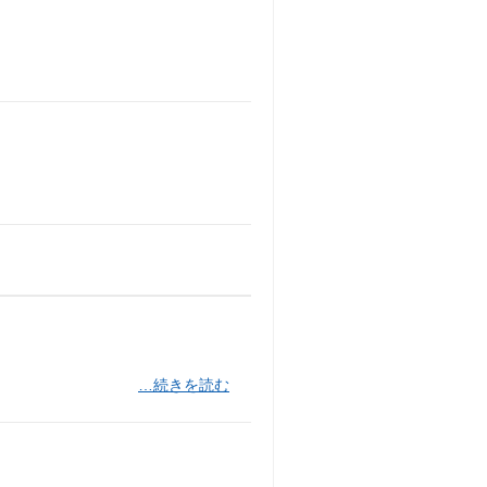
…続きを読む