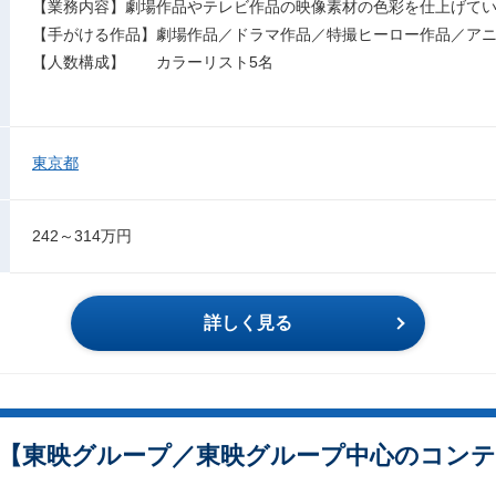
【業務内容】劇場作品やテレビ作品の映像素材の色彩を仕上げて
【手がける作品】劇場作品／ドラマ作品／特撮ヒーロー作品／ア
【人数構成】 カラーリスト5名
東京都
242～314万円
詳しく見る
【東映グループ／東映グループ中心のコンテ