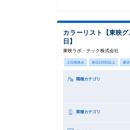
カラーリスト【東映グ
日】
東映ラボ・テック株式会社
土日祝休み
休日120日以上
産休
職種カテゴリ
業種カテゴリ