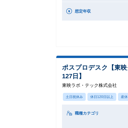
想定年収
ポスプロデスク【東映
127日】
東映ラボ・テック株式会社
土日祝休み
休日120日以上
産休
職種カテゴリ