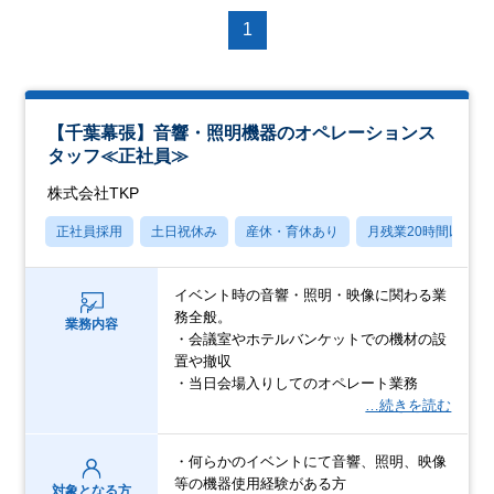
1
【千葉幕張】音響・照明機器のオペレーションス
タッフ≪正社員≫
株式会社TKP
正社員採用
土日祝休み
産休・育休あり
月残業20時間以内
イベント時の音響・照明・映像に関わる業
務全般。
業務内容
・会議室やホテルバンケットでの機材の設
置や撤収
・当日会場入りしてのオペレート業務
…続きを読む
・何らかのイベントにて音響、照明、映像
等の機器使用経験がある方
対象となる方