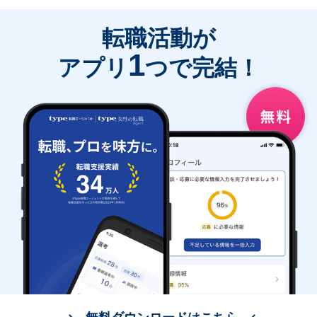
転職活動が
1
アプリ
つで完結！