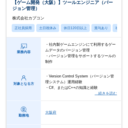
【ゲーム開発（大阪）】ツールエンジニア（バー
ジョン管理）
株式会社カプコン
正社員採用
土日祝休み
休日120日以上
賞与あり
社宅・
・社内製ゲームエンジンにて利用するゲー
ムデータのバージョン管理
業務内容
・バージョン管理をサポートするツールの
制作
・Version Control System（バージョン管
理システム）運用経験
対象となる方
・C#、またはC++の知識と経験
…続きを読む
大阪府
勤務地