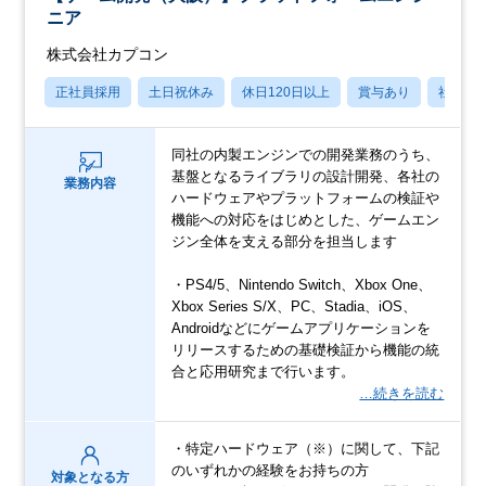
ニア
株式会社カプコン
正社員採用
土日祝休み
休日120日以上
賞与あり
社宅・
同社の内製エンジンでの開発業務のうち、
基盤となるライブラリの設計開発、各社の
業務内容
ハードウェアやプラットフォームの検証や
機能への対応をはじめとした、ゲームエン
ジン全体を支える部分を担当します
・PS4/5、Nintendo Switch、Xbox One、
Xbox Series S/X、PC、Stadia、iOS、
Androidなどにゲームアプリケーションを
リリースするための基礎検証から機能の統
合と応用研究まで行います。
…続きを読む
・特定ハードウェア（※）に関して、下記
のいずれかの経験をお持ちの方
対象となる方