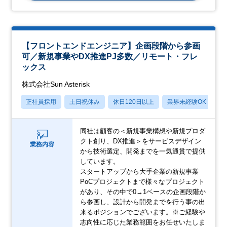
【フロントエンドエンジニア】企画段階から参画
可／新規事業やDX推進PJ多数／リモート・フレ
ックス
株式会社Sun Asterisk
正社員採用
土日祝休み
休日120日以上
業界未経験OK
産
同社は顧客の＜新規事業構想や新規プロダ
クト創り、DX推進＞をサービスデザイン
業務内容
から技術選定、開発までを一気通貫で提供
しています。
スタートアップから大手企業の新規事業
PoCプロジェクトまで様々なプロジェクト
があり、その中で0→1ベースの企画段階か
ら参画し、設計から開発までを行う事の出
来るポジションでございます。※ご経験や
志向性に応じた業務範囲をお任せいたしま