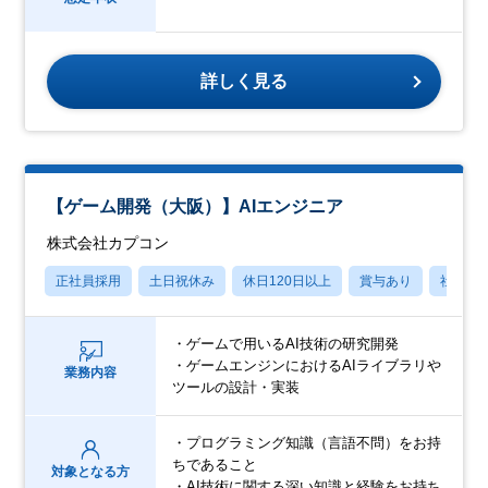
詳しく見る
【ゲーム開発（大阪）】AIエンジニア
株式会社カプコン
正社員採用
土日祝休み
休日120日以上
賞与あり
社宅・
・ゲームで用いるAI技術の研究開発
・ゲームエンジンにおけるAIライブラリや
業務内容
ツールの設計・実装
・プログラミング知識（言語不問）をお持
ちであること
対象となる方
・AI技術に関する深い知識と経験をお持ち