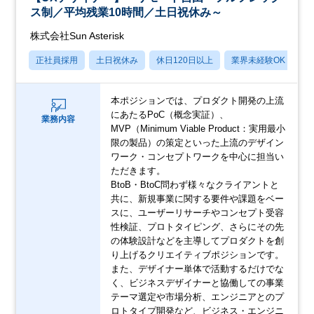
ス制／平均残業10時間／土日祝休み～
株式会社Sun Asterisk
正社員採用
土日祝休み
休日120日以上
業界未経験OK
産
本ポジションでは、プロダクト開発の上流
にあたるPoC（概念実証）、
業務内容
MVP（Minimum Viable Product：実用最小
限の製品）の策定といった上流のデザイン
ワーク・コンセプトワークを中心に担当い
ただきます。
BtoB・BtoC問わず様々なクライアントと
共に、新規事業に関する要件や課題をベー
スに、ユーザーリサーチやコンセプト受容
性検証、プロトタイピング、さらにその先
の体験設計などを主導してプロダクトを創
り上げるクリエイティブポジションです。
また、デザイナー単体で活動するだけでな
く、ビジネスデザイナーと協働しての事業
テーマ選定や市場分析、エンジニアとのプ
ロトタイプ開発など、ビジネス・エンジニ