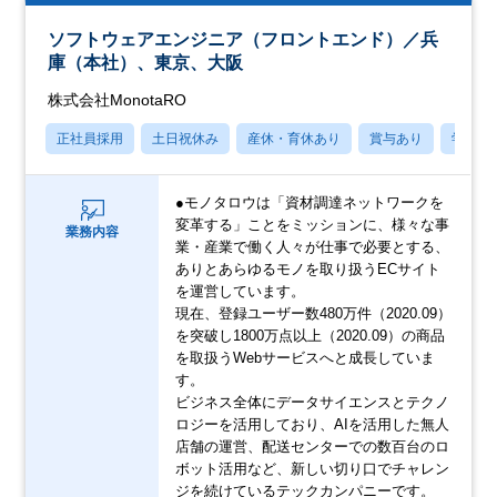
ソフトウェアエンジニア（フロントエンド）／兵
庫（本社）、東京、大阪
株式会社MonotaRO
正社員採用
土日祝休み
産休・育休あり
賞与あり
学歴不
●モノタロウは「資材調達ネットワークを
変革する」ことをミッションに、様々な事
業務内容
業・産業で働く人々が仕事で必要とする、
ありとあらゆるモノを取り扱うECサイト
を運営しています。
現在、登録ユーザー数480万件（2020.09）
を突破し1800万点以上（2020.09）の商品
を取扱うWebサービスへと成長していま
す。
ビジネス全体にデータサイエンスとテクノ
ロジーを活用しており、AIを活用した無人
店舗の運営、配送センターでの数百台のロ
ボット活用など、新しい切り口でチャレン
ジを続けているテックカンパニーです。