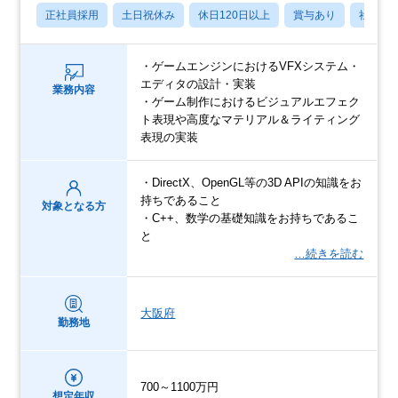
正社員採用
土日祝休み
休日120日以上
賞与あり
社宅・
・ゲームエンジンにおけるVFXシステム・
エディタの設計・実装
業務内容
・ゲーム制作におけるビジュアルエフェク
ト表現や高度なマテリアル＆ライティング
表現の実装
・DirectX、OpenGL等の3D APIの知識をお
持ちであること
対象となる方
・C++、数学の基礎知識をお持ちであるこ
と
…続きを読む
大阪府
勤務地
700～1100万円
想定年収