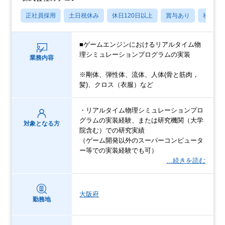
正社員採用
土日祝休み
休日120日以上
賞与あり
社宅・
■ゲームエンジンにおけるリアルタイム物
理シミュレーションプログラムの実装
業務内容
※剛体、弾性体、流体、人体(骨と筋肉，
髪)、クロス（衣服）など
・リアルタイム物理シミュレーションプロ
グラムの実装経験、または研究機関（大学
対象となる方
院含む）での研究実績
（ゲーム開発以外のスーパーコンピュータ
ー等での実装経験でも可）
…続きを読む
大阪府
勤務地