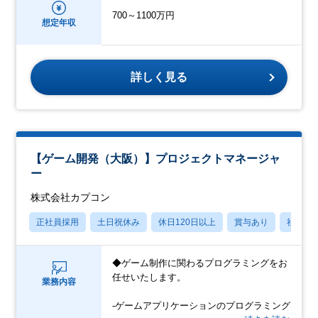
700～1100万円
想定年収
詳しく見る
【ゲーム開発（大阪）】プロジェクトマネージャ
ー
株式会社カプコン
正社員採用
土日祝休み
休日120日以上
賞与あり
社宅・
◆ゲーム制作に関わるプログラミングをお
任せいたします。
業務内容
-ゲームアプリケーションのプログラミング