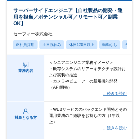
サーバーサイドエンジニア【自社製品の開発・運
用を担当／ポテンシャル可／リモート可／副業
OK】
セーフィー株式会社
正社員採用
土日祝休み
休日120日以上
転勤なし
学歴不
＜シニアエンジニア業務イメージ＞
・既存システムのリアーキテクチャ設計お
業務内容
よび実装の推進
・カメラやビューアーの新規機能開発
（API開発）
…続きを読む
・WEBサービスのバックエンド開発とその
運用業務のご経験をお持ちの方（1年以
対象となる方
上）
…続きを読む