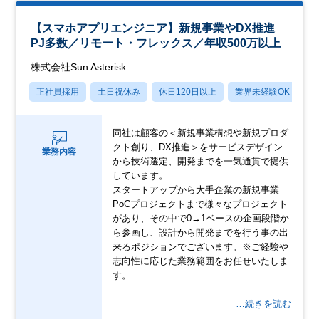
【スマホアプリエンジニア】新規事業やDX推進
PJ多数／リモート・フレックス／年収500万以上
株式会社Sun Asterisk
正社員採用
土日祝休み
休日120日以上
業界未経験OK
産
同社は顧客の＜新規事業構想や新規プロダ
クト創り、DX推進＞をサービスデザイン
業務内容
から技術選定、開発までを一気通貫で提供
しています。
スタートアップから大手企業の新規事業
PoCプロジェクトまで様々なプロジェクト
があり、その中で0→1ベースの企画段階か
ら参画し、設計から開発までを行う事の出
来るポジションでございます。※ご経験や
志向性に応じた業務範囲をお任せいたしま
す。
…続きを読む