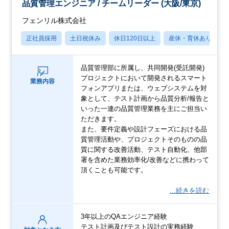
品質管理エンジニア / チームリーダー (大阪/東京)
フェンリル株式会社
正社員採用
土日祝休み
休日120日以上
産休・育休あり
品質管理部に所属し、共同開発(受託開発)
プロジェクトにおいて開発されるスマート
業務内容
フォンアプリまたは、ウェブシステムを対
象として、テスト計画から品質分析/報告と
いった一連の品質管理業務を主にご担当い
ただきます。
また、要件定義や設計フェーズにおける品
質管理活動や、プロジェクトそのものの品
質に関する改善活動、テスト自動化、他部
署を含めた業務効率化/改善などに携わって
頂くことも可能です。
…続きを読む
3年以上のQAエンジニア経験
テスト計画及びテスト設計の実務経験