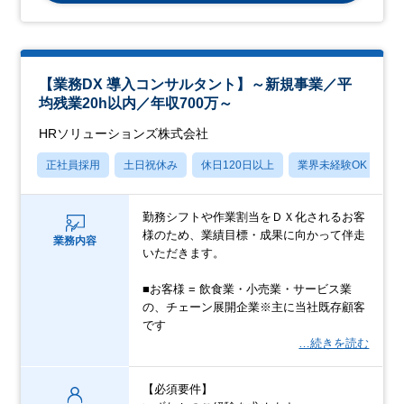
【業務DX 導入コンサルタント】～新規事業／平
均残業20h以内／年収700万～
HRソリューションズ株式会社
正社員採用
土日祝休み
休日120日以上
業界未経験OK
産
勤務シフトや作業割当をＤＸ化されるお客
様のため、業績目標・成果に向かって伴走
業務内容
いただきます。
■お客様 = 飲食業・小売業・サービス業
の、チェーン展開企業※主に当社既存顧客
です
…続きを読む
【必須要件】