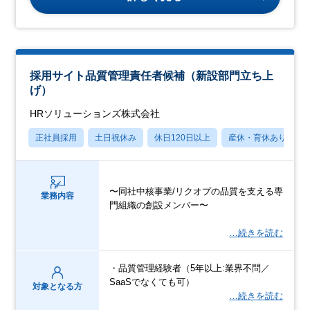
採用サイト品質管理責任者候補（新設部門立ち上
げ）
HRソリューションズ株式会社
正社員採用
土日祝休み
休日120日以上
産休・育休あり
〜同社中核事業/リクオプの品質を支える専
業務内容
門組織の創設メンバー〜
…続きを読む
・品質管理経験者（5年以上:業界不問／
SaaSでなくても可）
対象となる方
…続きを読む