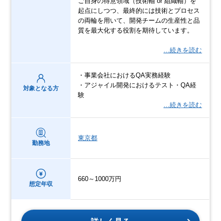
ご自身の得意領域（技術軸 or 組織軸）を
起点にしつつ、最終的には技術とプロセス
の両輪を用いて、開発チームの生産性と品
質を最大化する役割を期待しています。
…続きを読む
・事業会社におけるQA実務経験
・アジャイル開発におけるテスト・QA経
対象となる方
験
…続きを読む
東京都
勤務地
660～1000万円
想定年収