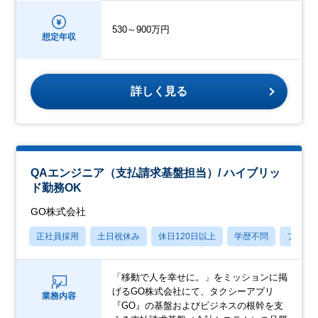
530～900万円
想定年収
詳しく見る
QAエンジニア（支払請求基盤担当）/ ハイブリッ
ド勤務OK
GO株式会社
正社員採用
土日祝休み
休日120日以上
学歴不問
フレッ
「移動で人を幸せに。」をミッションに掲
げるGO株式会社にて、タクシーアプリ
業務内容
『GO』の基盤およびビジネスの根幹を支