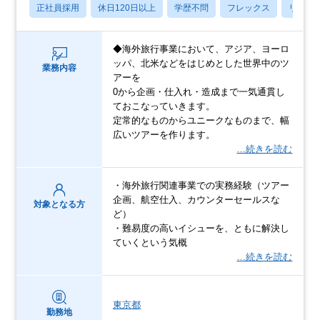
正社員採用
休日120日以上
学歴不問
フレックス
リモー
◆海外旅行事業において、アジア、ヨーロ
ッパ、北米などをはじめとした世界中のツ
業務内容
アーを
0から企画・仕入れ・造成まで一気通貫し
ておこなっていきます。
定常的なものからユニークなものまで、幅
広いツアーを作ります。
…続きを読む
・海外旅行関連事業での実務経験（ツアー
企画、航空仕入、カウンターセールスな
対象となる方
ど）
・難易度の高いイシューを、ともに解決し
ていくという気概
…続きを読む
東京都
勤務地