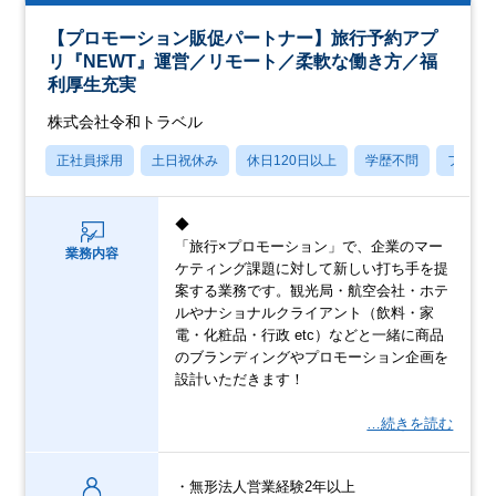
【プロモーション販促パートナー】旅行予約アプ
リ『NEWT』運営／リモート／柔軟な働き方／福
利厚生充実
株式会社令和トラベル
正社員採用
土日祝休み
休日120日以上
学歴不問
フレッ
◆
「旅行×プロモーション」で、企業のマー
業務内容
ケティング課題に対して新しい打ち手を提
案する業務です。観光局・航空会社・ホテ
ルやナショナルクライアント（飲料・家
電・化粧品・行政 etc）などと一緒に商品
のブランディングやプロモーション企画を
設計いただきます！
…続きを読む
・無形法人営業経験2年以上