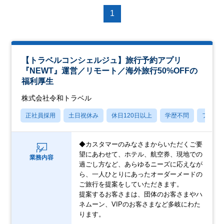
1
【トラベルコンシェルジュ】旅行予約アプリ
『NEWT』運営／リモート／海外旅行50%OFFの
福利厚生
株式会社令和トラベル
正社員採用
土日祝休み
休日120日以上
学歴不問
フレッ
◆カスタマーのみなさまからいただくご要
望にあわせて、ホテル、航空券、現地での
業務内容
過ごし方など、あらゆるニーズに応えなが
ら、一人ひとりにあったオーダーメードの
ご旅行を提案をしていただきます。
提案するお客さまは、団体のお客さまやハ
ネムーン、VIPのお客さまなど多岐にわた
ります。