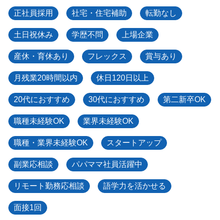
正社員採用
社宅・住宅補助
転勤なし
土日祝休み
学歴不問
上場企業
産休・育休あり
フレックス
賞与あり
月残業20時間以内
休日120日以上
20代におすすめ
30代におすすめ
第二新卒OK
職種未経験OK
業界未経験OK
職種・業界未経験OK
スタートアップ
副業応相談
パパママ社員活躍中
リモート勤務応相談
語学力を活かせる
面接1回