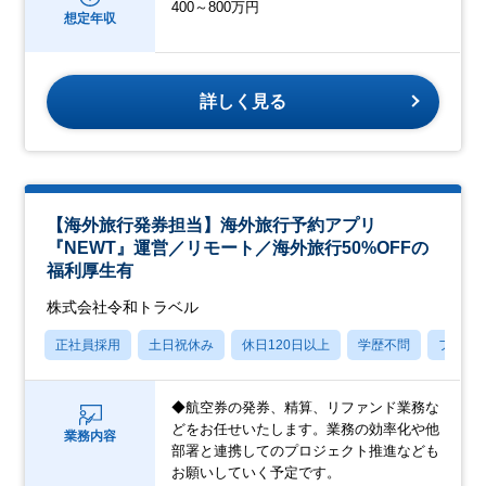
400～800万円
想定年収
詳しく見る
【海外旅行発券担当】海外旅行予約アプリ
『NEWT』運営／リモート／海外旅行50%OFFの
福利厚生有
株式会社令和トラベル
正社員採用
土日祝休み
休日120日以上
学歴不問
フレッ
◆航空券の発券、精算、リファンド業務な
どをお任せいたします。業務の効率化や他
業務内容
部署と連携してのプロジェクト推進なども
お願いしていく予定です。