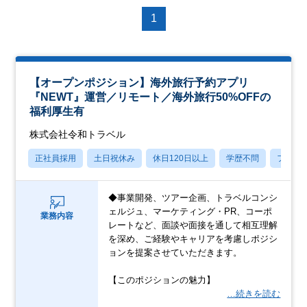
1
【オープンポジション】海外旅行予約アプリ
『NEWT』運営／リモート／海外旅行50%OFFの
福利厚生有
株式会社令和トラベル
正社員採用
土日祝休み
休日120日以上
学歴不問
フレッ
◆事業開発、ツアー企画、トラベルコンシ
ェルジュ、マーケティング・PR、コーポ
業務内容
レートなど、面談や面接を通して相互理解
を深め、ご経験やキャリアを考慮しポジシ
ョンを提案させていただきます。
【このポジションの魅力】
…続きを読む