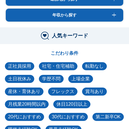
年収から探す
人気キーワード
こだわり条件
正社員採用
社宅・住宅補助
転勤なし
土日祝休み
学歴不問
上場企業
産休・育休あり
フレックス
賞与あり
月残業20時間以内
休日120日以上
20代におすすめ
30代におすすめ
第二新卒OK