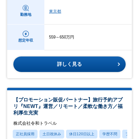
東京都
勤務地
559～650万円
想定年収
詳しく見る
【プロモーション販促パートナー】旅行予約アプ
リ『NEWT』運営／リモート／柔軟な働き方／福
利厚生充実
株式会社令和トラベル
正社員採用
土日祝休み
休日120日以上
学歴不問
フレッ