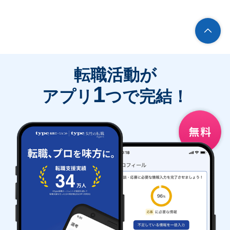
転職活動が
1
アプリ
つで完結！