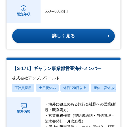
550～650万円
想定年収
詳しく見る
【S-171】ギャラン事業部営業海外メンバー
株式会社アップルワールド
正社員採用
土日祝休み
休日120日以上
産休・育休あり
・海外に拠点のある旅行会社様への営業(新
規・既存両方）
業務内容
・営業事務作業（契約書締結・与信管理・
請求書発行・月次処理）
・同社の販売基準・ルールに基づき、顧客