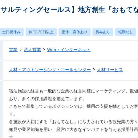
ンサルティングセールス】地方創生『おもてな
土日祝休み
休日120日以上
産休・育休あり
賞与あり
転勤なし
営業
法人営業
Web・インターネット
人材・アウトソーシング・コールセンター
人材サービス
宿泊施設の経営も一般的な企業の経営同様にマーケティング、数
おり、多くの採用課題を抱えています。
こちらで募集しているポジションでは、採用の支援を軸としてお
す。
各施設が大切にする「おもてなし」に尽力されている観光業の方
知見や業界知識を用い、経営に大きなインパクトを与える採用計
す。