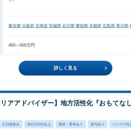
東京都
大阪府
北海道
宮城県
石川県
愛知県
京都府
広島県
香川県
450～600万円
詳しく見る
ャリアアドバイザー】地方活性化『おもてなし
土日祝休み
休日120日以上
産休・育休あり
賞与あり
パパママ社