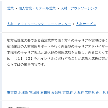
営業
個人営業・リテール営業
人材・アウトソーシング
人材・アウトソーシング・コールセンター
人材サービス
地方活性化の要である宿泊業界で働く方々のキャリアを実現に導
宿泊施設の人材採用サポートを行う両面型のキャリアアドバイザ
求職者のキャリア実現と法人側の採用成功を目指し、両者にとっ
め、【１】【２】をハイレベルに実行することが成果と成長に繋
ならではの業務内容です。
東京都
北海道
宮城県
石川県
愛知県
京都府
大阪府
広島県
香川県