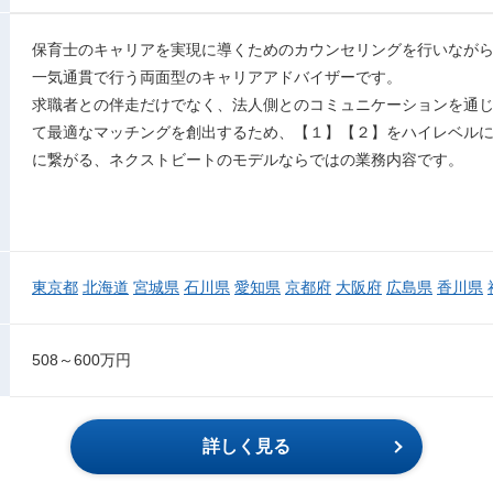
保育士のキャリアを実現に導くためのカウンセリングを行いなが
一気通貫で行う両面型のキャリアアドバイザーです。
求職者との伴走だけでなく、法人側とのコミュニケーションを通
て最適なマッチングを創出するため、【１】【２】をハイレベル
に繋がる、ネクストビートのモデルならではの業務内容です。
東京都
北海道
宮城県
石川県
愛知県
京都府
大阪府
広島県
香川県
508～600万円
詳しく見る