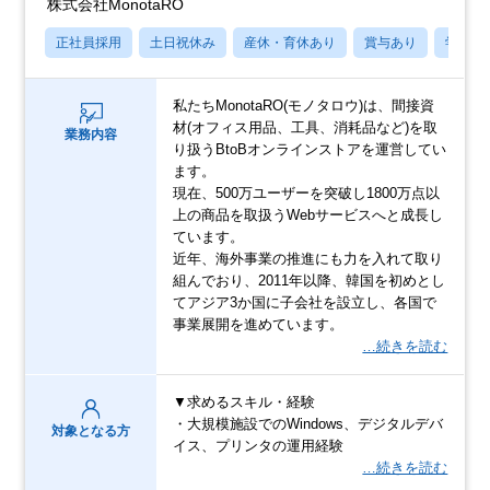
株式会社MonotaRO
正社員採用
土日祝休み
産休・育休あり
賞与あり
学歴不
私たちMonotaRO(モノタロウ)は、間接資
材(オフィス用品、工具、消耗品など)を取
業務内容
り扱うBtoBオンラインストアを運営してい
ます。
現在、500万ユーザーを突破し1800万点以
上の商品を取扱うWebサービスへと成長し
ています。
近年、海外事業の推進にも力を入れて取り
組んでおり、2011年以降、韓国を初めとし
てアジア3か国に子会社を設立し、各国で
事業展開を進めています。
…続きを読む
▼求めるスキル・経験
・大規模施設でのWindows、デジタルデバ
対象となる方
イス、プリンタの運用経験
…続きを読む