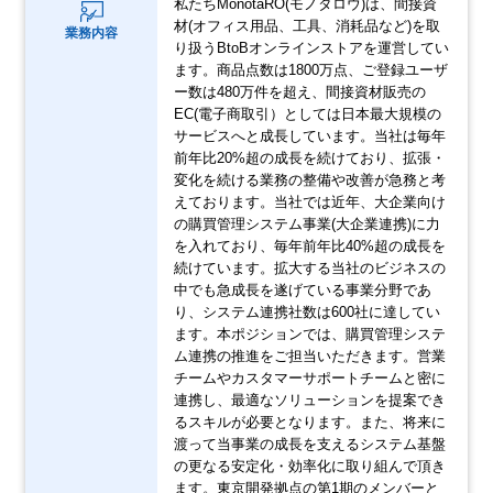
私たちMonotaRO(モノタロウ)は、間接資
材(オフィス用品、工具、消耗品など)を取
業務内容
り扱うBtoBオンラインストアを運営してい
ます。商品点数は1800万点、ご登録ユーザ
ー数は480万件を超え、間接資材販売の
EC(電子商取引）としては日本最大規模の
サービスへと成長しています。当社は毎年
前年比20%超の成長を続けており、拡張・
変化を続ける業務の整備や改善が急務と考
えております。当社では近年、大企業向け
の購買管理システム事業(大企業連携)に力
を入れており、毎年前年比40%超の成長を
続けています。拡大する当社のビジネスの
中でも急成長を遂げている事業分野であ
り、システム連携社数は600社に達してい
ます。本ポジションでは、購買管理システ
ム連携の推進をご担当いただきます。営業
チームやカスタマーサポートチームと密に
連携し、最適なソリューションを提案でき
るスキルが必要となります。また、将来に
渡って当事業の成長を支えるシステム基盤
の更なる安定化・効率化に取り組んで頂き
ます。東京開発拠点の第1期のメンバーと