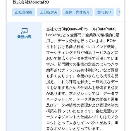
株式会社MonotaRO
正社員採用
土日祝休み
産休・育休あり
賞与あり
学歴不
当社ではBigQueryやBIツール(DataPortal,
Looker)などを全部門／全業務で積極的に活
業務内容
用し、データ分析を行っています。ECサ
イトにおける商品検索・レコメンド機能、
マーケティング全般や物流サービスなどに
おいて幅広くデータを業務で活用していま
すが、部門間での指標の定義のばらつきや
効率的なナレッジ共有体制がないなど課題
も多くあります。今後のさらなる成長を見
据え、これら課題を解決し一層高度なデー
タを活用するための仕組みを整備する必要
があります。本ポジションでは、データマ
ネージャとして、データ基盤の開発と運用
及びデータや情報の管理および管理体制の
構築を行っていただきます。全社最適なデ
ータマネジメントの仕組みづくりはモノタ
ロウにとって大きなインパクトがあり、重
要なポジションとなっています。