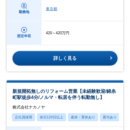
東京都
勤務地
420～420万円
想定年収
詳しく見る
新規開拓無しのリフォーム営業【未経験歓迎/錦糸
町駅徒歩4分/ノルマ・転居を伴う転勤無し】
株式会社ナカノヤ
正社員採用
休日120日以上
産休・育休あり
賞与あり
転