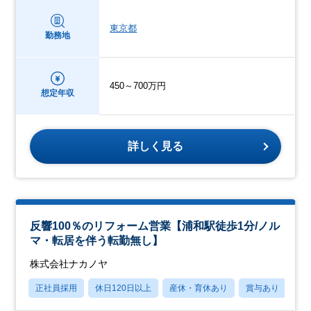
東京都
勤務地
450～700万円
想定年収
詳しく見る
反響100％のリフォーム営業【浦和駅徒歩1分/ノル
マ・転居を伴う転勤無し】
株式会社ナカノヤ
正社員採用
休日120日以上
産休・育休あり
賞与あり
転