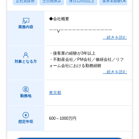
正社員採用
土日祝休み
休日120日以上
業界未経験OK
産
◆会社概要
業務内容
￣￣V￣￣￣￣￣￣￣￣￣￣￣￣￣
…続きを読む
・接客業の経験が3年以上
・不動産会社／PM会社／修繕会社／リフ
対象となる方
ォーム会社における勤務経験
…続きを読む
東京都
勤務地
600～1000万円
想定年収