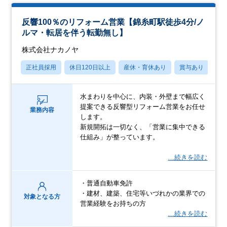
反響100％のリフォーム営業【錦糸町駅徒歩4分/ノ
ルマ・転居を伴う転勤無し】
株式会社ナカノヤ
正社員採用
休日120日以上
産休・育休あり
賞与あり
転
水まわりを中心に、内装・外壁まで幅広く
提案できる反響型リフォーム営業をお任せ
業務内容
します。
新規開拓は一切なく、「営業に集中できる
仕組み」が整っています。
…続きを読む
・普通自動車免許
・建材、建築、住宅等いづれかの業界での
対象となる方
営業経験をお持ちの方
…続きを読む