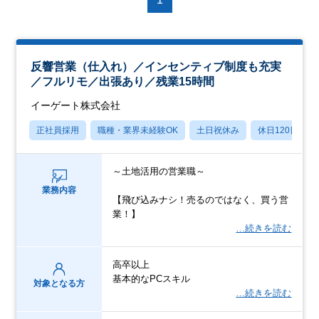
反響営業（仕入れ）／インセンティブ制度も充実
／フルリモ／出張あり／残業15時間
イーゲート株式会社
正社員採用
職種・業界未経験OK
土日祝休み
休日120日以上
～土地活用の営業職～
業務内容
【飛び込みナシ！売るのではなく、買う営
業！】
…続きを読む
高卒以上
基本的なPCスキル
対象となる方
…続きを読む