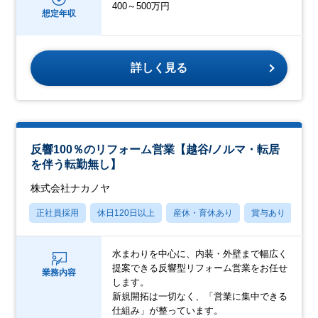
400～500万円
想定年収
詳しく見る
反響100％のリフォーム営業【越谷/ノルマ・転居
を伴う転勤無し】
株式会社ナカノヤ
正社員採用
休日120日以上
産休・育休あり
賞与あり
転
水まわりを中心に、内装・外壁まで幅広く
提案できる反響型リフォーム営業をお任せ
業務内容
します。
新規開拓は一切なく、「営業に集中できる
仕組み」が整っています。