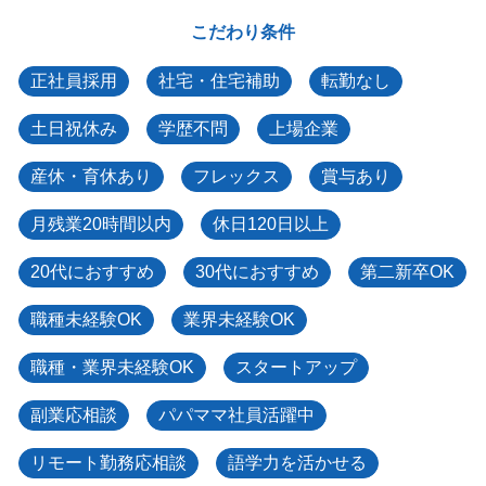
こだわり条件
正社員採用
社宅・住宅補助
転勤なし
土日祝休み
学歴不問
上場企業
産休・育休あり
フレックス
賞与あり
月残業20時間以内
休日120日以上
20代におすすめ
30代におすすめ
第二新卒OK
職種未経験OK
業界未経験OK
職種・業界未経験OK
スタートアップ
副業応相談
パパママ社員活躍中
リモート勤務応相談
語学力を活かせる