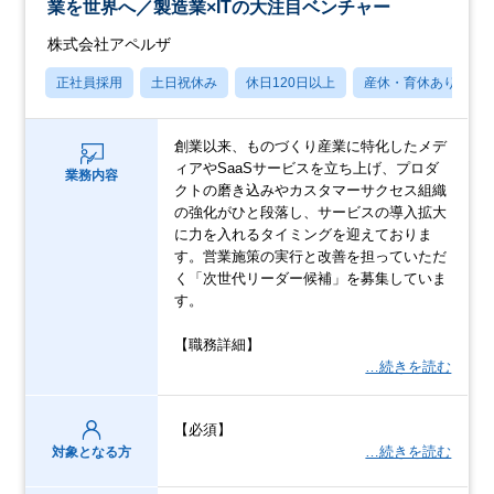
業を世界へ／製造業×ITの大注目ベンチャー
株式会社アペルザ
正社員採用
土日祝休み
休日120日以上
産休・育休あり
創業以来、ものづくり産業に特化したメデ
ィアやSaaSサービスを立ち上げ、プロダ
業務内容
クトの磨き込みやカスタマーサクセス組織
の強化がひと段落し、サービスの導入拡大
に力を入れるタイミングを迎えておりま
す。営業施策の実行と改善を担っていただ
く「次世代リーダー候補」を募集していま
す。
【職務詳細】
…続きを読む
【必須】
…続きを読む
対象となる方