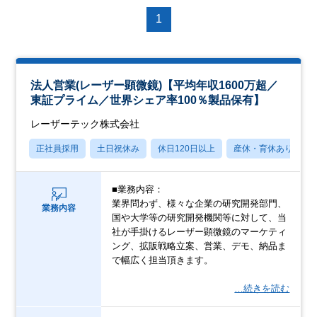
1
法人営業(レーザー顕微鏡)【平均年収1600万超／
東証プライム／世界シェア率100％製品保有】
レーザーテック株式会社
正社員採用
土日祝休み
休日120日以上
産休・育休あり
■業務内容：
業界問わず、様々な企業の研究開発部門、
業務内容
国や大学等の研究開発機関等に対して、当
社が手掛けるレーザー顕微鏡のマーケティ
ング、拡販戦略立案、営業、デモ、納品ま
で幅広く担当頂きます。
…続きを読む