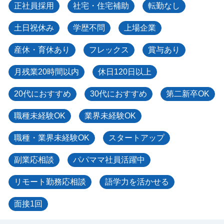
正社員採用
社宅・住宅補助
転勤なし
土日祝休み
学歴不問
上場企業
産休・育休あり
フレックス
賞与あり
月残業20時間以内
休日120日以上
20代におすすめ
30代におすすめ
第二新卒OK
職種未経験OK
業界未経験OK
職種・業界未経験OK
スタートアップ
副業応相談
パパママ社員活躍中
リモート勤務応相談
語学力を活かせる
面接1回