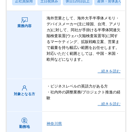
正社員採用
土日祝休み
休日120日以上
産休・育休あり
海外営業として、海外大手半導体メモリ・
デバイスメーカー(主に韓国、台湾、アメリ
業務内容
カ)に対して、同社が手掛ける半導体関連欠
陥検査装置(ウェハ欠陥検査装置等)に関す
るマーケティング、拡販戦略立案、営業ま
で裁量を持ち幅広い範囲をお任せします。
対応いただく範囲としては、中国・米国・
欧州などになります。
…続きを読む
・ビジネスレベルの英語力がある方
・社内外の調整業務/プロジェクト推進の経
対象となる方
験
…続きを読む
神奈川県
勤務地