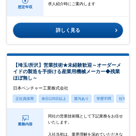
求人紹介時にご案内します
想定年収
詳しく見る
【埼玉/所沢】営業技術★未経験歓迎～オーダーメ
イドの製造を手掛ける産業用機械メーカー◆残業
ほぼ無し～
日本ベンチャー工業株式会社
正社員採用
休日120日以上
賞与あり
学歴不問
社宅・住
同社の営業技術職として下記業務をお任せ
いたします。
業務内容
入社当初は、業界理解を深めていただきな