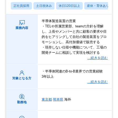
正社員採用
土日祝休み
休日120日以上
産休・育休あり
半導体製造装置の営業
・TELや所属営業部、teamの方針を理解
業務内容
し、上長やメンバーと共に顧客の要求や目
的をヒアリングして自社の製造装置をプロ
モーションし、高付加価値で販売する
・現存しない仕様や機能について、工場の
開発チームに相談して実現を検討する
…続きを読む
・半導体関連のB-to-B業界での営業経験
3年以上
対象となる方
…続きを読む
東京都
熊本県
海外
勤務地