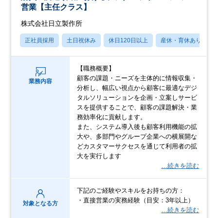
営業【主任クラス】
株式会社日立製作所
正社員採用
土日祝休み
休日120日以上
産休・育休あり
【職務概要】
顧客の課題・ニーズを主体的に情報収集・
業務内容
分析し、幅広い視点から顧客に最適なデジ
タルソリューションを企画・立案しサービ
スを提供することで、顧客の課題解決・業
務効率化に貢献します。
また、システム導入後も顧客利用機能の拡
大や、多部門やグループ企業への横展開な
どカスタマーサクセスを通じて利用者の拡
大を実行します
…続きを読む
下記のご経験やスキルをお持ちの方：
・直接営業の実務経験（目安：3年以上）
対象となる方
…続きを読む