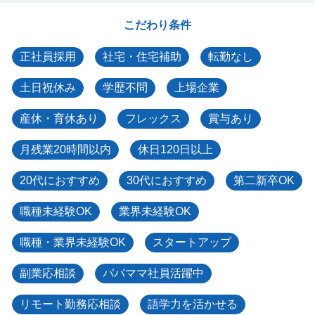
こだわり条件
正社員採用
社宅・住宅補助
転勤なし
土日祝休み
学歴不問
上場企業
産休・育休あり
フレックス
賞与あり
月残業20時間以内
休日120日以上
20代におすすめ
30代におすすめ
第二新卒OK
職種未経験OK
業界未経験OK
職種・業界未経験OK
スタートアップ
副業応相談
パパママ社員活躍中
リモート勤務応相談
語学力を活かせる