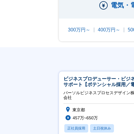
電気・
300万円～
400万円～
5
ビジネスプロデューサー・ビジ
サポート【ポテンシャル採用／
力・ガス等の民間向けプロジェ
パーソルビジネスプロセスデザイン
推進】
会社
東京都
457万~650万
正社員採用
土日祝休み