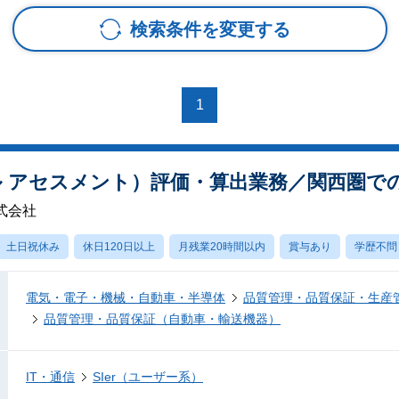
検索条件を変更する
1
クル アセスメント）評価・算出業務／関西圏で
式会社
土日祝休み
休日120日以上
月残業20時間以内
賞与あり
学歴不問
電気・電子・機械・自動車・半導体
品質管理・品質保証・生産
品質管理・品質保証（自動車・輸送機器）
IT・通信
SIer（ユーザー系）