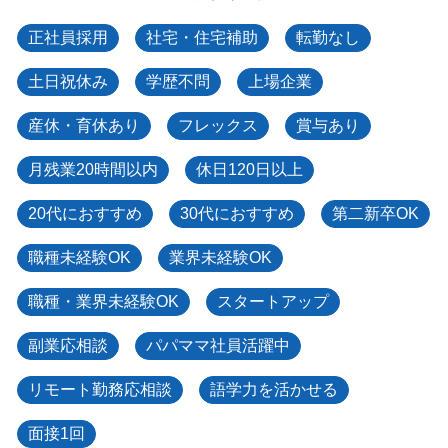
正社員採用
社宅・住宅補助
転勤なし
土日祝休み
学歴不問
上場企業
産休・育休あり
フレックス
賞与あり
月残業20時間以内
休日120日以上
20代におすすめ
30代におすすめ
第二新卒OK
職種未経験OK
業界未経験OK
職種・業界未経験OK
スタートアップ
副業応相談
パパママ社員活躍中
リモート勤務応相談
語学力を活かせる
面接1回