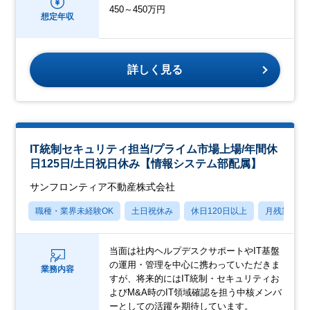
450～450万円
想定年収
詳しく見る
IT統制セキュリティ担当/プライム市場上場/年間休
日125日/土日祝日休み【情報システム部配属】
サンフロンティア不動産株式会社
職種・業界未経験OK
土日祝休み
休日120日以上
月残業20
当面は社内ヘルプデスクサポートやIT基盤
の運用・管理を中心に携わっていただきま
業務内容
すが、将来的にはIT統制・セキュリティお
よびM&A時のIT領域確認を担う中核メンバ
ーとしての活躍を期待しています。