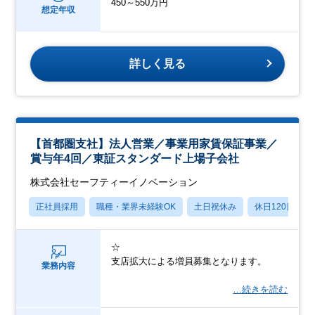
450～550万円
想定年収
詳しく見る
【首都圏支社】法人営業／事業用家賃保証事業／
賞与年4回／東証スタンダード上場子会社
株式会社セーフティーイノベーション
正社員採用
職種・業界未経験OK
土日祝休み
休日120日以上
☆
支店拡大による増員募集となります。
業務内容
…続きを読む