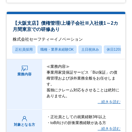
【大阪支店】債権管理/上場子会社※入社後1～2カ
月間東京での研修あり
株式会社セーフティーイノベーション
正社員採用
職種・業界未経験OK
土日祝休み
休日120日以上
≪業務内容≫
事業用家賃保証サービス「Biz保証」の債
業務内容
権管理および渉外業務全般をお任せしま
す。
孤独にクレーム対応をさせることは絶対に
ありません。
…続きを読む
・正社員としての就業経験3年以上
・toB向けの折衝業務経験がある方
対象となる方
…続きを読む