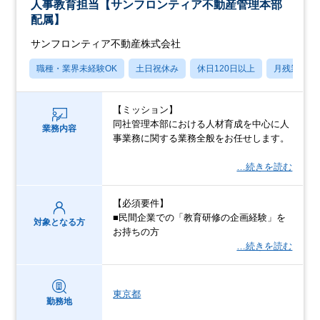
人事教育担当【サンフロンティア不動産管理本部
配属】
サンフロンティア不動産株式会社
職種・業界未経験OK
土日祝休み
休日120日以上
月残業20
【ミッション】
同社管理本部における人材育成を中心に人
業務内容
事業務に関する業務全般をお任せします。
…続きを読む
【必須要件】
■民間企業での「教育研修の企画経験」を
対象となる方
お持ちの方
…続きを読む
東京都
勤務地