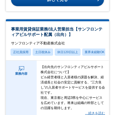
事業用賃貸保証業務/法人営業担当【サンフロンテ
ィアビルサポート配属（出向）】
サンフロンティア不動産株式会社
正社員採用
土日祝休み
休日120日以上
業界未経験OK
産
【出向先のサンフロンティアビルサポート
株式会社について】
業務内容
ビル経営者様と入居者様の課題を解決、経
済成長と社会の安定に貢献する、“三方良
し”の入居者サポートサービスを提供する会
社です。
現在、東京都と周辺3県を中心にサービス
を広めています。将来は組織の幹部として
の活躍を期待します。
…続きを読む