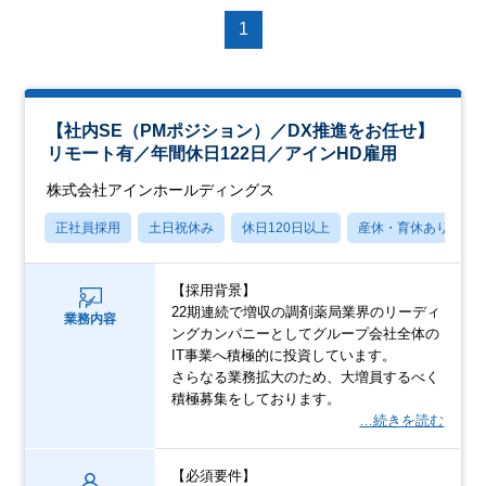
1
【社内SE（PMポジション）／DX推進をお任せ】
リモート有／年間休日122日／アインHD雇用
株式会社アインホールディングス
正社員採用
土日祝休み
休日120日以上
産休・育休あり
【採用背景】
22期連続で増収の調剤薬局業界のリーディ
業務内容
ングカンパニーとしてグループ会社全体の
IT事業へ積極的に投資しています。
さらなる業務拡大のため、大増員するべく
積極募集をしております。
…続きを読む
【必須要件】