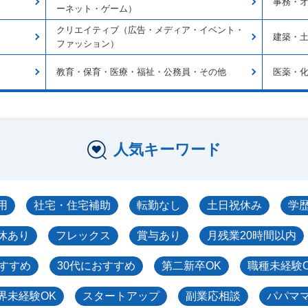
事務・
ーネット・ゲーム）
クリエイティブ（広告・メディア・イベント・
建築・
ファッション）
教育・保育・医療・福祉・公務員・その他
医薬・
人気キーワード
用
社宅・住宅補助
転勤なし
土日祝休み
学
休あり
フレックス
賞与あり
月残業20時間以内
おすすめ
30代におすすめ
第二新卒OK
職種未経験
界未経験OK
スタートアップ
副業応相談
パパマ