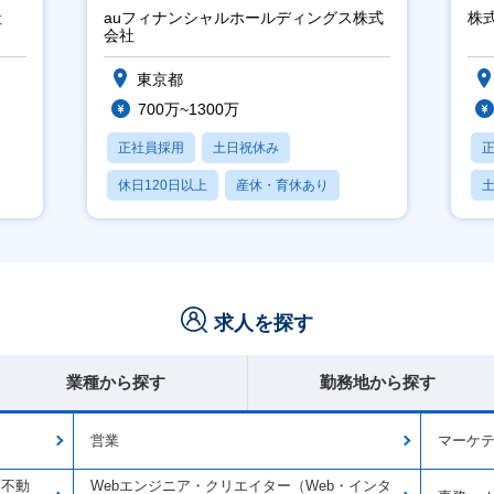
ー
社
auフィナンシャルホールディングス株式
株式
会社
東京都
700万~1300万
正社員採用
土日祝休み
休日120日以上
産休・育休あり
賞与あり
求人を探す
業種から探す
勤務地から探す
営業
マーケ
・不動
Webエンジニア・クリエイター（Web・インタ