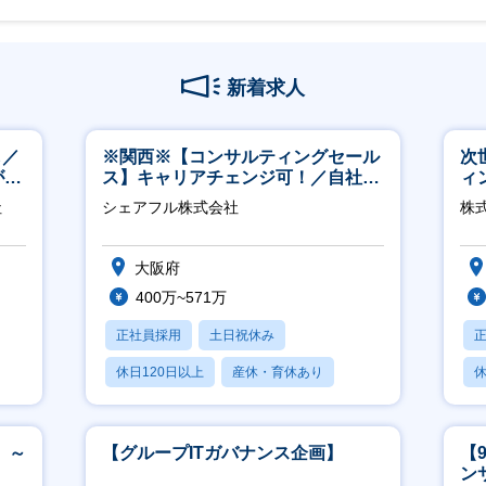
新着求人
し／
※関西※【コンサルティングセール
次
が身
ス】キャリアチェンジ可！／自社サ
ィ
ービス『シェアフル』の営業
社
シェアフル株式会社
株
大阪府
400万~571万
正社員採用
土日祝休み
休日120日以上
産休・育休あり
休
賞与あり
 ～
【グループITガバナンス企画】
【
ン