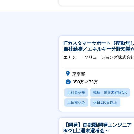
ITカスタマーサポート【夜勤無
自社勤務／エネルギー分野知識
につきます】
エナジー・ソリューションズ株式会
東京都
350万~475万
正社員採用
職種・業界未経験OK
土日祝休み
休日120日以上
産休・育休あり
【開発】首都圏/開発エンジニア
8/22(土)週末選考会～