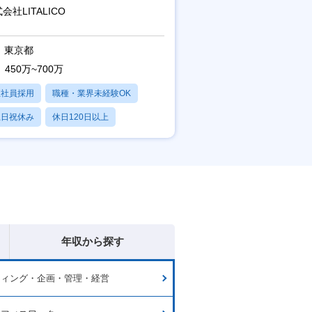
ト/育休最長6年取得可
会社LITALICO
東京都
450万~700万
正社員採用
職種・業界未経験OK
土日祝休み
休日120日以上
産休・育休あり
年収から探す
ティング・企画・管理・経営